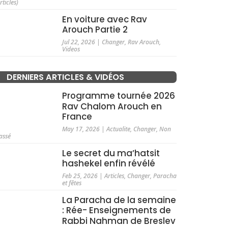
rticles)
En voiture avec Rav
Arouch Partie 2
Jul 22, 2026
|
Changer
,
Rav Arouch
,
Videos
DERNIERS ARTICLES & VIDÉOS
Programme tournée 2026
Rav Chalom Arouch en
France
May 17, 2026
|
Actualite
,
Changer
,
Non
assé
Le secret du ma’hatsit
hashekel enfin révélé
Feb 25, 2026
|
Articles
,
Changer
,
Paracha
et fêtes
La Paracha de la semaine
: Rée- Enseignements de
Rabbi Nahman de Breslev