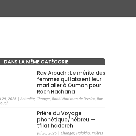
DANS LA MÊME CATÉGORIE
Rav Arouch : Le mérite des
femmes qui laissent leur
mari aller à Ouman pour
Roch Hachana
ul 29, 2026
|
Actualite
,
Changer
,
Rabbi Nah'man de Breslev
,
Rav
rouch
Prière du Voyage
phonétique/hébreu —
tfilat hadereh
Jul 26, 2026
|
Changer
,
Halakha
,
Prières