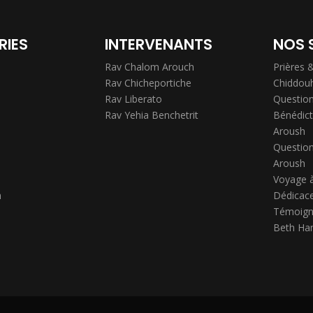
RIES
INTERVENANTS
NOS 
Rav Chalom Arouch
Prières 
Rav Chicheportiche
Chiddou
Rav Liberato
Question
Rav Yehia Benchetrit
Bénédict
Aroush
Question
Aroush
Voyage 
h
Dédicace
Témoign
Beth Ha