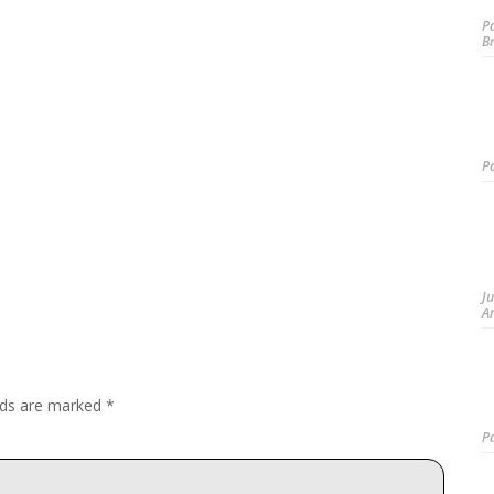
P
B
P
J
A
elds are marked
*
P