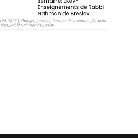
semaine: Ekev-
Enseignements de Rabbi
Nahman de Breslev
ul 29, 2026
|
Changer
,
paracha
,
Paracha de la semaine
,
Paracha
 fêtes
,
Rabbi Nah'man de Breslev