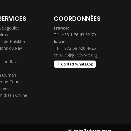
SERVICES
COORDONNÉES
& Ségoulot
France:
hims
Tél: +33 1 76 43 32 79
s de Halakha
Israel:
ions du Rav
Tél: +972 58 420 4425
contact@joie2vivre.org
s au Rav
Contact WhatsApp
à Ouman
r un Cours
ages
midrash Online
© joie2vivre.org