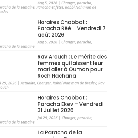
Aug 5, 2026
|
Changer
,
paracha
,
aracha de la semaine
,
Paracha et fêtes
,
Rabbi Nah'man de
reslev
Horaires Chabbat :
Paracha Réé – Vendredi 7
août 2026
Aug 5, 2026
|
Changer
,
paracha
,
aracha de la semaine
Rav Arouch : Le mérite des
femmes qui laissent leur
mari aller à Ouman pour
Roch Hachana
ul 29, 2026
|
Actualite
,
Changer
,
Rabbi Nah'man de Breslev
,
Rav
rouch
Horaires Chabbat :
Paracha Ekev – Vendredi
31 Juillet 2026
Jul 29, 2026
|
Changer
,
paracha
,
aracha de la semaine
La Paracha de la