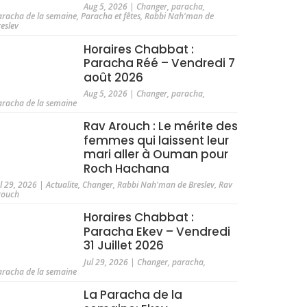
Aug 5, 2026
|
Changer
,
paracha
,
aracha de la semaine
,
Paracha et fêtes
,
Rabbi Nah'man de
reslev
Horaires Chabbat :
Paracha Réé – Vendredi 7
août 2026
Aug 5, 2026
|
Changer
,
paracha
,
aracha de la semaine
Rav Arouch : Le mérite des
femmes qui laissent leur
mari aller à Ouman pour
Roch Hachana
ul 29, 2026
|
Actualite
,
Changer
,
Rabbi Nah'man de Breslev
,
Rav
rouch
Horaires Chabbat :
Paracha Ekev – Vendredi
31 Juillet 2026
Jul 29, 2026
|
Changer
,
paracha
,
aracha de la semaine
La Paracha de la