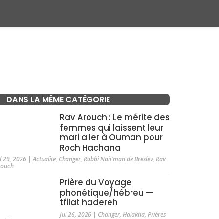
DANS LA MÊME CATÉGORIE
Rav Arouch : Le mérite des
femmes qui laissent leur
mari aller à Ouman pour
Roch Hachana
ul 29, 2026
|
Actualite
,
Changer
,
Rabbi Nah'man de Breslev
,
Rav
rouch
Prière du Voyage
phonétique/hébreu —
tfilat hadereh
Jul 26, 2026
|
Changer
,
Halakha
,
Prières