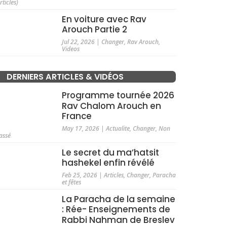
rticles)
En voiture avec Rav
Arouch Partie 2
Jul 22, 2026
|
Changer
,
Rav Arouch
,
Videos
DERNIERS ARTICLES & VIDÉOS
Programme tournée 2026
Rav Chalom Arouch en
France
May 17, 2026
|
Actualite
,
Changer
,
Non
assé
Le secret du ma’hatsit
hashekel enfin révélé
Feb 25, 2026
|
Articles
,
Changer
,
Paracha
et fêtes
La Paracha de la semaine
: Rée- Enseignements de
Rabbi Nahman de Breslev