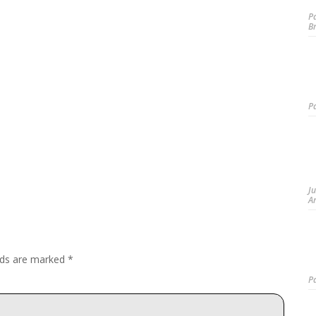
P
B
P
J
A
elds are marked
*
P