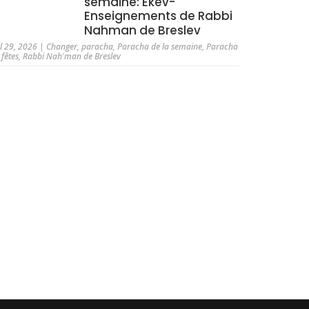
semaine: Ekev-
Enseignements de Rabbi
Nahman de Breslev
ul 29, 2026
|
Changer
,
paracha
,
Paracha de la semaine
,
Paracha
 fêtes
,
Rabbi Nah'man de Breslev