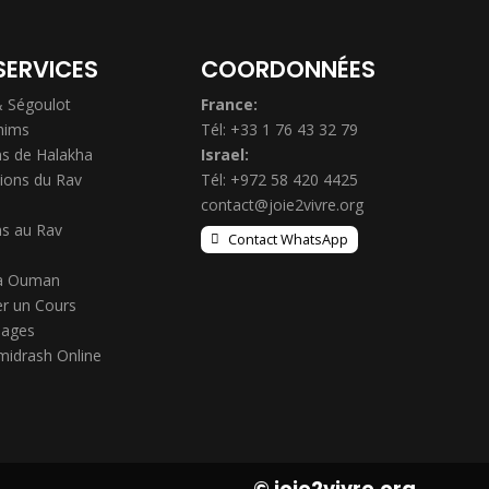
SERVICES
COORDONNÉES
& Ségoulot
France:
hims
Tél: +33 1 76 43 32 79
s de Halakha
Israel:
ions du Rav
Tél: +972 58 420 4425
contact@joie2vivre.org
s au Rav
Contact WhatsApp
à Ouman
r un Cours
ages
midrash Online
© joie2vivre.org