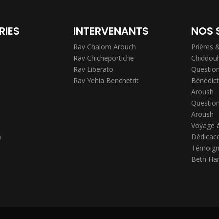
RIES
INTERVENANTS
NOS 
Rav Chalom Arouch
Prières 
Rav Chicheportiche
Chiddou
Rav Liberato
Question
Rav Yehia Benchetrit
Bénédict
Aroush
Question
Aroush
Voyage 
h
Dédicace
Témoign
Beth Ha