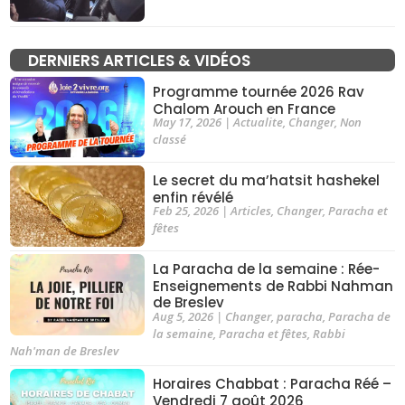
DERNIERS ARTICLES & VIDÉOS
Programme tournée 2026 Rav
Chalom Arouch en France
May 17, 2026
|
Actualite
,
Changer
,
Non
classé
Le secret du ma’hatsit hashekel
enfin révélé
Feb 25, 2026
|
Articles
,
Changer
,
Paracha et
fêtes
La Paracha de la semaine : Rée-
Enseignements de Rabbi Nahman
de Breslev
Aug 5, 2026
|
Changer
,
paracha
,
Paracha de
la semaine
,
Paracha et fêtes
,
Rabbi
Nah'man de Breslev
Horaires Chabbat : Paracha Réé –
Vendredi 7 août 2026