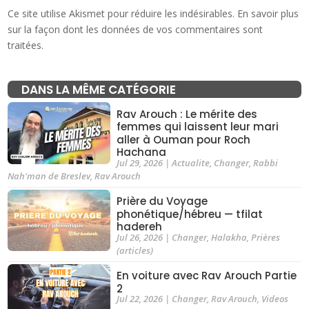
Ce site utilise Akismet pour réduire les indésirables.
En savoir plus
sur la façon dont les données de vos commentaires sont
traitées
.
DANS LA MÊME CATÉGORIE
Rav Arouch : Le mérite des
femmes qui laissent leur mari
aller à Ouman pour Roch
Hachana
Jul 29, 2026
|
Actualite
,
Changer
,
Rabbi
Nah'man de Breslev
,
Rav Arouch
Prière du Voyage
phonétique/hébreu — tfilat
hadereh
Jul 26, 2026
|
Changer
,
Halakha
,
Prières
(articles)
En voiture avec Rav Arouch Partie
2
Jul 22, 2026
|
Changer
,
Rav Arouch
,
Videos