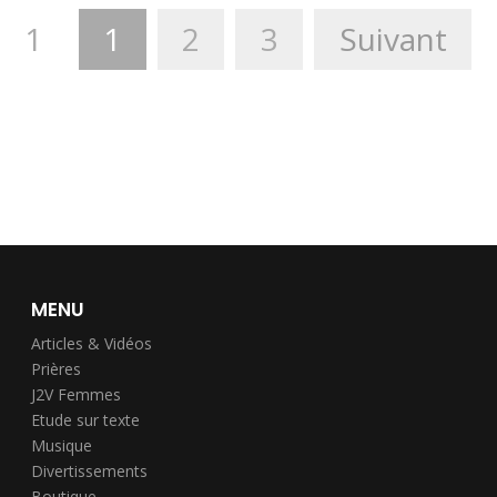
1
1
2
3
Suivant
MENU
Articles & Vidéos
Prières
J2V Femmes
Etude sur texte
Musique
Divertissements
Boutique