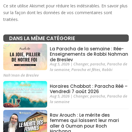
Ce site utilise Akismet pour réduire les indésirables.
En savoir plus
sur la façon dont les données de vos commentaires sont
traitées
.
DANS LA MÊME CATÉGORIE
La Paracha de la semaine : Rée-
Enseignements de Rabbi Nahman
de Breslev
Aug 5, 2026
|
Changer
,
paracha
,
Paracha de
la semaine
,
Paracha et fêtes
,
Rabbi
Nah'man de Breslev
Horaires Chabbat : Paracha Réé –
Vendredi 7 août 2026
Aug 5, 2026
|
Changer
,
paracha
,
Paracha de
la semaine
Rav Arouch : Le mérite des
femmes qui laissent leur mari
aller à Ouman pour Roch
Hachana