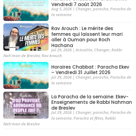
Vendredi 7 août 2026
Aug 5, 2026
|
Changer
,
paracha
,
Paracha de
la semaine
Rav Arouch : Le mérite des
femmes qui laissent leur mari
aller à Ouman pour Roch
Hachana
Jul 29, 2026
|
Actualite
,
Changer
,
Rabbi
Nah'man de Breslev
,
Rav Arouch
Horaires Chabbat : Paracha Ekev
– Vendredi 31 Juillet 2026
Jul 29, 2026
|
Changer
,
paracha
,
Paracha de
la semaine
La Paracha de la semaine: Ekev-
Enseignements de Rabbi Nahman
de Breslev
Jul 29, 2026
|
Changer
,
paracha
,
Paracha de
la semaine
,
Paracha et fêtes
,
Rabbi
Nah'man de Breslev