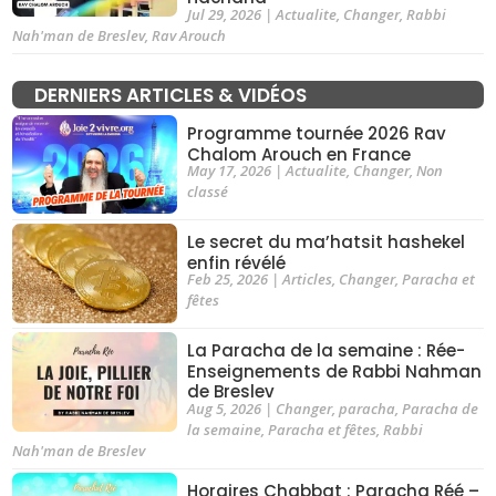
Jul 29, 2026
|
Actualite
,
Changer
,
Rabbi
Nah'man de Breslev
,
Rav Arouch
DERNIERS ARTICLES & VIDÉOS
Programme tournée 2026 Rav
Chalom Arouch en France
May 17, 2026
|
Actualite
,
Changer
,
Non
classé
Le secret du ma’hatsit hashekel
enfin révélé
Feb 25, 2026
|
Articles
,
Changer
,
Paracha et
fêtes
La Paracha de la semaine : Rée-
Enseignements de Rabbi Nahman
de Breslev
Aug 5, 2026
|
Changer
,
paracha
,
Paracha de
la semaine
,
Paracha et fêtes
,
Rabbi
Nah'man de Breslev
Horaires Chabbat : Paracha Réé –