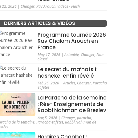
ul 22, 2026
|
Changer
,
Rav Arouch
,
Videos - Flash
DERNIERS ARTICLES & VIDÉOS
Programme tournée 2026
Rav Chalom Arouch en
France
May 17, 2026
|
Actualite
,
Changer
,
Non
classé
Le secret du ma’hatsit
hashekel enfin révélé
Feb 25, 2026
|
Articles
,
Changer
,
Paracha
et fêtes
La Paracha de la semaine
: Rée- Enseignements de
Rabbi Nahman de Breslev
Aug 5, 2026
|
Changer
,
paracha
,
aracha de la semaine
,
Paracha et fêtes
,
Rabbi Nah'man de
reslev
Horaires Chabbat :