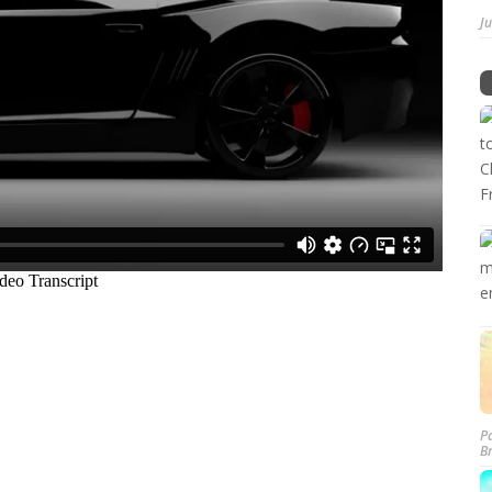
J
P
B