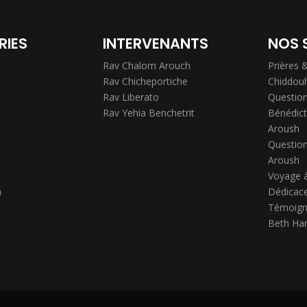
RIES
INTERVENANTS
NOS 
Rav Chalom Arouch
Prières 
Rav Chicheportiche
Chiddou
Rav Liberato
Question
Rav Yehia Benchetrit
Bénédict
Aroush
Question
Aroush
Voyage 
h
Dédicace
Témoign
Beth Ha