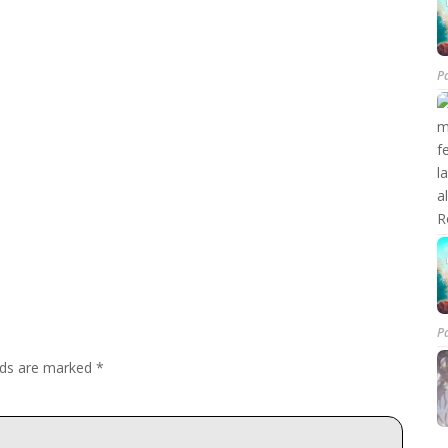
P
P
elds are marked
*