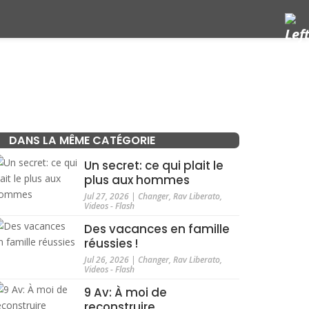
DANS LA MÊME CATÉGORIE
Un secret: ce qui plait le
plus aux hommes
Jul 27, 2026
|
Changer
,
Rav Liberato
,
Videos - Flash
Des vacances en famille
réussies !
Jul 26, 2026
|
Changer
,
Rav Liberato
,
Videos - Flash
9 Av: À moi de
reconstruire