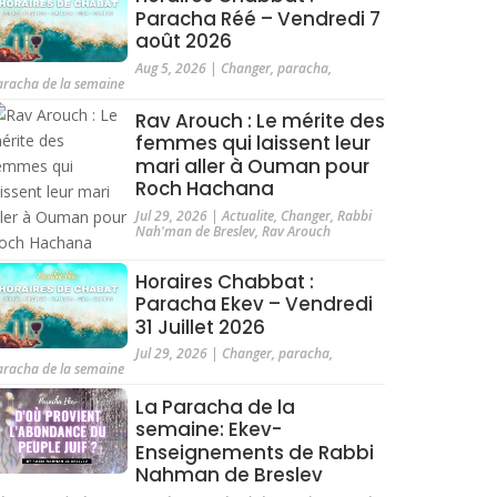
Paracha Réé – Vendredi 7
août 2026
Aug 5, 2026
|
Changer
,
paracha
,
aracha de la semaine
Rav Arouch : Le mérite des
femmes qui laissent leur
mari aller à Ouman pour
Roch Hachana
Jul 29, 2026
|
Actualite
,
Changer
,
Rabbi
Nah'man de Breslev
,
Rav Arouch
Horaires Chabbat :
Paracha Ekev – Vendredi
31 Juillet 2026
Jul 29, 2026
|
Changer
,
paracha
,
aracha de la semaine
La Paracha de la
semaine: Ekev-
Enseignements de Rabbi
Nahman de Breslev