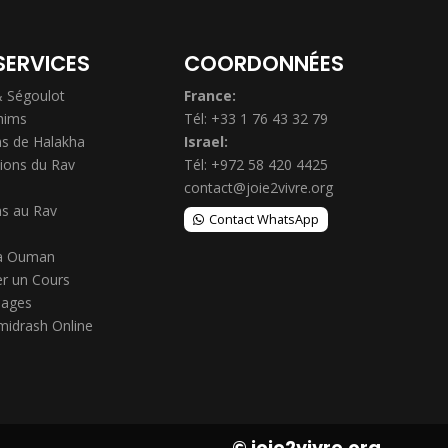
SERVICES
COORDONNÉES
& Ségoulot
France:
hims
Tél: +33 1 76 43 32 79
s de Halakha
Israel:
ions du Rav
Tél: +972 58 420 4425
contact@joie2vivre.org
s au Rav
Contact WhatsApp
à Ouman
r un Cours
ages
midrash Online
© joie2vivre.org