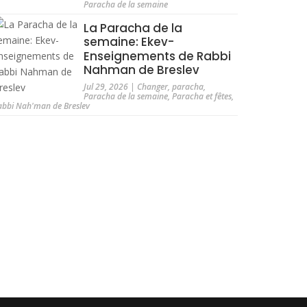
Paracha de la semaine
La Paracha de la
semaine: Ekev-
Enseignements de Rabbi
Nahman de Breslev
Jul 29, 2026
|
Changer
,
paracha
,
Paracha de la semaine
,
Paracha et fêtes
,
abbi Nah'man de Breslev