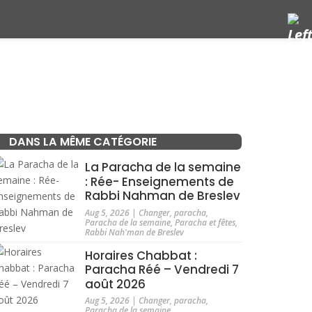
DANS LA MÊME CATÉGORIE
La Paracha de la semaine
: Rée- Enseignements de
Rabbi Nahman de Breslev
Aug 5, 2026
|
Changer
,
paracha
,
Paracha de la semaine
,
Paracha et fêtes
,
Rabbi Nah'man de Breslev
Horaires Chabbat :
Paracha Réé – Vendredi 7
août 2026
Aug 5, 2026
|
Changer
,
paracha
,
Paracha de la semaine