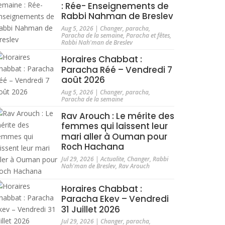
: Rée- Enseignements de
Rabbi Nahman de Breslev
Aug 5, 2026
|
Changer
,
paracha
,
Paracha de la semaine
,
Paracha et fêtes
,
Rabbi Nah'man de Breslev
Horaires Chabbat :
Paracha Réé – Vendredi 7
août 2026
Aug 5, 2026
|
Changer
,
paracha
,
Paracha de la semaine
Rav Arouch : Le mérite des
femmes qui laissent leur
mari aller à Ouman pour
Roch Hachana
Jul 29, 2026
|
Actualite
,
Changer
,
Rabbi
Nah'man de Breslev
,
Rav Arouch
Horaires Chabbat :
Paracha Ekev – Vendredi
31 Juillet 2026
Jul 29, 2026
|
Changer
,
paracha
,