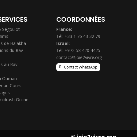
SERVICES
COORDONNÉES
& Ségoulot
France:
hims
Tél: +33 1 76 43 32 79
s de Halakha
Israel:
ions du Rav
Tél: +972 58 420 4425
contact@joie2vivre.org
s au Rav
Contact WhatsApp
à Ouman
r un Cours
ages
midrash Online
© joie2vivre.org