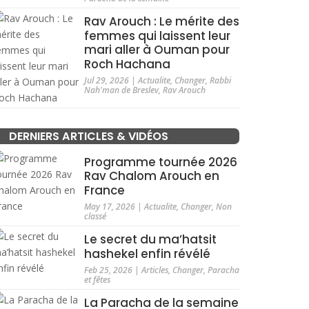
Rav Arouch : Le mérite des
femmes qui laissent leur
mari aller à Ouman pour
Roch Hachana
Jul 29, 2026
|
Actualite
,
Changer
,
Rabbi
Nah'man de Breslev
,
Rav Arouch
DERNIERS ARTICLES & VIDÉOS
Programme tournée 2026
Rav Chalom Arouch en
France
May 17, 2026
|
Actualite
,
Changer
,
Non
classé
Le secret du ma’hatsit
hashekel enfin révélé
Feb 25, 2026
|
Articles
,
Changer
,
Paracha
et fêtes
La Paracha de la semaine