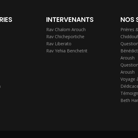
RIES
INTERVENANTS
NOS 
Rav Chalom Arouch
Prières 
Rav Chicheportiche
Chiddou
Rav Liberato
Question
Rav Yehia Benchetrit
Bénédict
Aroush
Question
Aroush
Voyage 
h
Dédicace
Témoign
Beth Ha