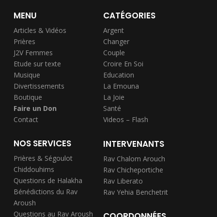
MENU
CATÉGORIES
Articles & Vidéos
Argent
Prières
Changer
J2V Femmes
Couple
Etude sur texte
Croire En Soi
Musique
Education
Divertissements
La Emouna
Boutique
La Joie
Faire un Don
Santé
Contact
Videos – Flash
NOS SERVICES
INTERVENANTS
Prières & Ségoulot
Rav Chalom Arouch
Chiddouhims
Rav Chicheportiche
Questions de Halakha
Rav Liberato
Bénédictions du Rav
Rav Yehia Benchetrit
Aroush
Questions au Rav Aroush
COORDONNÉES