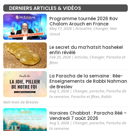
DERNIERS ARTICLES & VIDÉOS
Programme tournée 2026 Rav
Chalom Arouch en France
May 17, 2026
|
Actualite
,
Changer
,
Non
classé
Le secret du ma’hatsit hashekel
enfin révélé
Feb 25, 2026
|
Articles
,
Changer
,
Paracha et
fêtes
La Paracha de la semaine : Rée-
Enseignements de Rabbi Nahman
de Breslev
Aug 5, 2026
|
Changer
,
paracha
,
Paracha de
la semaine
,
Paracha et fêtes
,
Rabbi
Nah'man de Breslev
Horaires Chabbat : Paracha Réé –
Vendredi 7 août 2026
Aug 5, 2026
|
Changer
,
paracha
,
Paracha de
la semaine