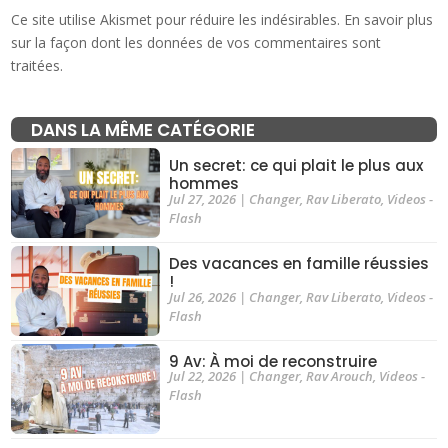
Ce site utilise Akismet pour réduire les indésirables.
En savoir plus
sur la façon dont les données de vos commentaires sont
traitées
.
DANS LA MÊME CATÉGORIE
Un secret: ce qui plait le plus aux
hommes
Jul 27, 2026
|
Changer
,
Rav Liberato
,
Videos -
Flash
Des vacances en famille réussies
!
Jul 26, 2026
|
Changer
,
Rav Liberato
,
Videos -
Flash
9 Av: À moi de reconstruire
Jul 22, 2026
|
Changer
,
Rav Arouch
,
Videos -
Flash