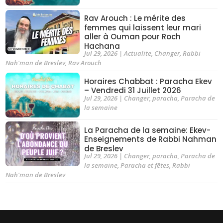
Rav Arouch : Le mérite des
femmes qui laissent leur mari
aller à Ouman pour Roch
Hachana
Jul 29, 2026
|
Actualite
,
Changer
,
Rabbi
Nah'man de Breslev
,
Rav Arouch
Horaires Chabbat : Paracha Ekev
– Vendredi 31 Juillet 2026
Jul 29, 2026
|
Changer
,
paracha
,
Paracha de
la semaine
La Paracha de la semaine: Ekev-
Enseignements de Rabbi Nahman
de Breslev
Jul 29, 2026
|
Changer
,
paracha
,
Paracha de
la semaine
,
Paracha et fêtes
,
Rabbi
Nah'man de Breslev