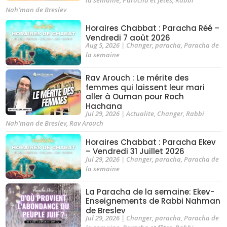
Nah'man de Breslev
Horaires Chabbat : Paracha Réé –
Vendredi 7 août 2026
Aug 5, 2026
|
Changer
,
paracha
,
Paracha de
la semaine
Rav Arouch : Le mérite des
femmes qui laissent leur mari
aller à Ouman pour Roch
Hachana
Jul 29, 2026
|
Actualite
,
Changer
,
Rabbi
Nah'man de Breslev
,
Rav Arouch
Horaires Chabbat : Paracha Ekev
– Vendredi 31 Juillet 2026
Jul 29, 2026
|
Changer
,
paracha
,
Paracha de
la semaine
La Paracha de la semaine: Ekev-
Enseignements de Rabbi Nahman
de Breslev
Jul 29, 2026
|
Changer
,
paracha
,
Paracha de