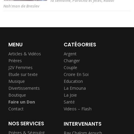
la semaine
,
Paracha et fêtes
,
Rabbi
Nah'man de Breslev
MENU
CATÉGORIES
Articles & Vidéos
Argent
Prières
Changer
J2V Femmes
Couple
Etude sur texte
Croire En Soi
Musique
Education
Divertissements
La Emouna
Boutique
La Joie
Faire un Don
Santé
Contact
Videos – Flash
NOS SERVICES
INTERVENANTS
Prières & Ségoulot
Rav Chalom Arouch