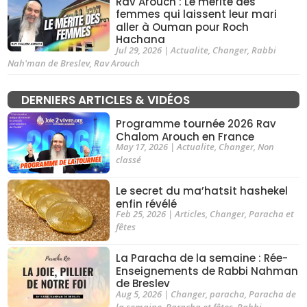
Rav Arouch : Le mérite des
femmes qui laissent leur mari
aller à Ouman pour Roch
Hachana
Jul 29, 2026
|
Actualite
,
Changer
,
Rabbi
Nah'man de Breslev
,
Rav Arouch
DERNIERS ARTICLES & VIDÉOS
Programme tournée 2026 Rav
Chalom Arouch en France
May 17, 2026
|
Actualite
,
Changer
,
Non
classé
Le secret du ma’hatsit hashekel
enfin révélé
Feb 25, 2026
|
Articles
,
Changer
,
Paracha et
fêtes
La Paracha de la semaine : Rée-
Enseignements de Rabbi Nahman
de Breslev
Aug 5, 2026
|
Changer
,
paracha
,
Paracha de
la semaine
,
Paracha et fêtes
,
Rabbi