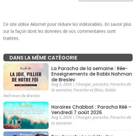
Ce site utilise Akismet pour réduire les indésirables.
En savoir plus
sur la façon dont les données de vos commentaires sont
traitées
.
DANS LA MÊME CATÉGORIE
La Paracha de la semaine : Rée-
Enseignements de Rabbi Nahman
de Breslev
Aug 5, 2026
|
Changer
,
paracha
,
Paracha de
la semaine
,
Paracha et fêtes
,
Rabbi
Nah'man de Breslev
Horaires Chabbat : Paracha Réé –
Vendredi 7 août 2026
Aug 5, 2026
|
Changer
,
paracha
,
Paracha de
la semaine