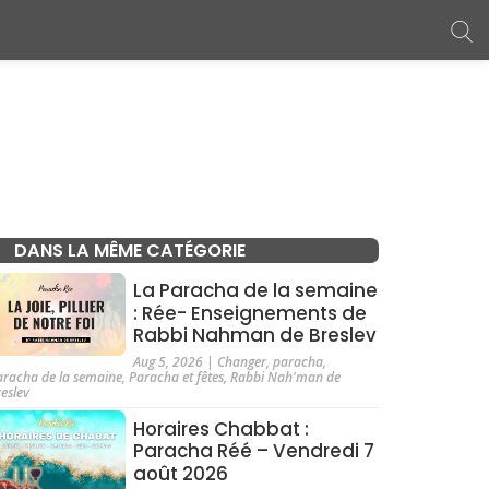
DANS LA MÊME CATÉGORIE
La Paracha de la semaine
: Rée- Enseignements de
Rabbi Nahman de Breslev
Aug 5, 2026
|
Changer
,
paracha
,
aracha de la semaine
,
Paracha et fêtes
,
Rabbi Nah'man de
reslev
Horaires Chabbat :
Paracha Réé – Vendredi 7
août 2026