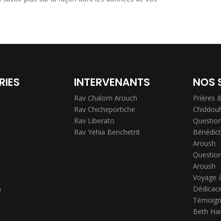
RIES
INTERVENANTS
NOS 
Rav Chalom Arouch
Prières 
Rav Chicheportiche
Chiddou
Rav Liberato
Question
Rav Yehia Benchetrit
Bénédict
Aroush
Question
Aroush
Voyage 
h
Dédicace
Témoign
Beth Ha