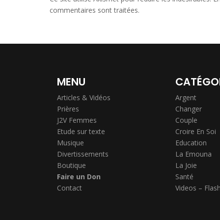
commentaires sont traitées
.
MENU
CATÉGO
Articles & Vidéos
Argent
Prières
Changer
J2V Femmes
Couple
Etude sur texte
Croire En Soi
Musique
Education
Divertissements
La Emouna
Boutique
La Joie
Faire un Don
Santé
Contact
Videos – Flas