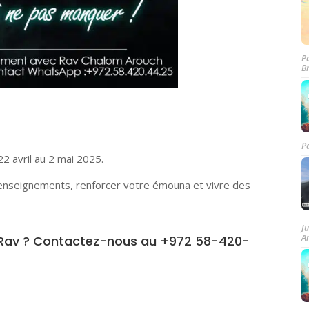
P
B
P
2 avril au 2 mai 2025.
 enseignements, renforcer votre émouna et vivre des
J
A
le Rav ? Contactez-nous au +972 58-420-