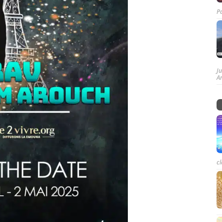
P
J
A
cl