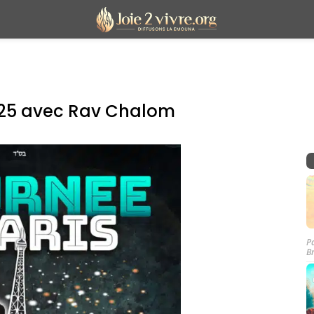
025 avec Rav Chalom
P
B