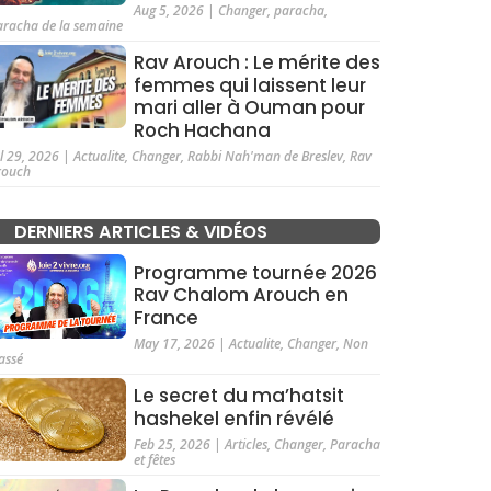
Aug 5, 2026
|
Changer
,
paracha
,
aracha de la semaine
Rav Arouch : Le mérite des
femmes qui laissent leur
mari aller à Ouman pour
Roch Hachana
ul 29, 2026
|
Actualite
,
Changer
,
Rabbi Nah'man de Breslev
,
Rav
rouch
DERNIERS ARTICLES & VIDÉOS
Programme tournée 2026
Rav Chalom Arouch en
France
May 17, 2026
|
Actualite
,
Changer
,
Non
assé
Le secret du ma’hatsit
hashekel enfin révélé
Feb 25, 2026
|
Articles
,
Changer
,
Paracha
et fêtes