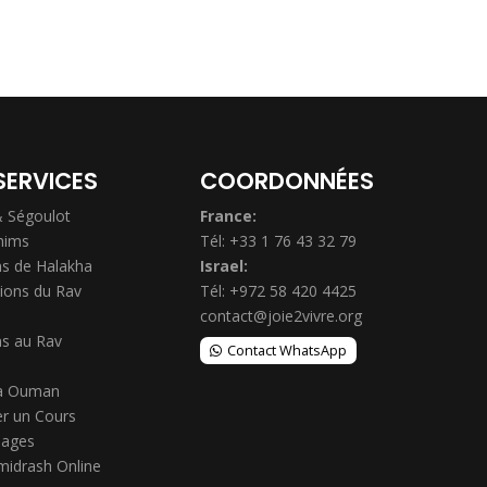
SERVICES
COORDONNÉES
& Ségoulot
France:
hims
Tél: +33 1 76 43 32 79
s de Halakha
Israel:
ions du Rav
Tél: +972 58 420 4425
contact@joie2vivre.org
s au Rav
Contact WhatsApp
à Ouman
r un Cours
ages
midrash Online