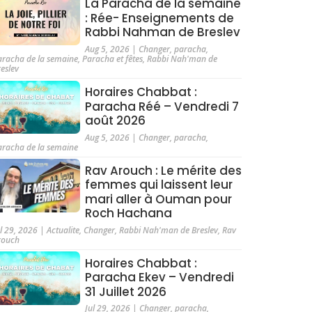
La Paracha de la semaine
: Rée- Enseignements de
Rabbi Nahman de Breslev
Aug 5, 2026
|
Changer
,
paracha
,
aracha de la semaine
,
Paracha et fêtes
,
Rabbi Nah'man de
reslev
Horaires Chabbat :
Paracha Réé – Vendredi 7
août 2026
Aug 5, 2026
|
Changer
,
paracha
,
aracha de la semaine
Rav Arouch : Le mérite des
femmes qui laissent leur
mari aller à Ouman pour
Roch Hachana
ul 29, 2026
|
Actualite
,
Changer
,
Rabbi Nah'man de Breslev
,
Rav
rouch
Horaires Chabbat :
Paracha Ekev – Vendredi
31 Juillet 2026
Jul 29, 2026
|
Changer
,
paracha
,