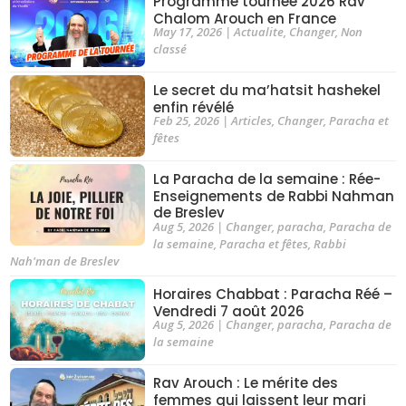
Programme tournée 2026 Rav
Chalom Arouch en France
May 17, 2026
|
Actualite
,
Changer
,
Non
classé
Le secret du ma’hatsit hashekel
enfin révélé
Feb 25, 2026
|
Articles
,
Changer
,
Paracha et
fêtes
La Paracha de la semaine : Rée-
Enseignements de Rabbi Nahman
de Breslev
Aug 5, 2026
|
Changer
,
paracha
,
Paracha de
la semaine
,
Paracha et fêtes
,
Rabbi
Nah'man de Breslev
Horaires Chabbat : Paracha Réé –
Vendredi 7 août 2026
Aug 5, 2026
|
Changer
,
paracha
,
Paracha de
la semaine
Rav Arouch : Le mérite des
femmes qui laissent leur mari