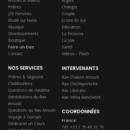
Articles & Vidéos
Argent
Prières
Changer
J2V Femmes
Couple
Etude sur texte
Croire En Soi
Musique
Education
Divertissements
La Emouna
Boutique
La Joie
Faire un Don
Santé
Contact
Videos – Flash
NOS SERVICES
INTERVENANTS
Prières & Ségoulot
Rav Chalom Arouch
Chiddouhims
Rav Chicheportiche
Questions de Halakha
Rav Liberato
Bénédictions du Rav
Rav Yehia Benchetrit
Aroush
Questions au Rav Aroush
COORDONNÉES
Voyage à Ouman
France:
Dédicacer un Cours
Tél: +33 1 76 43 32 79