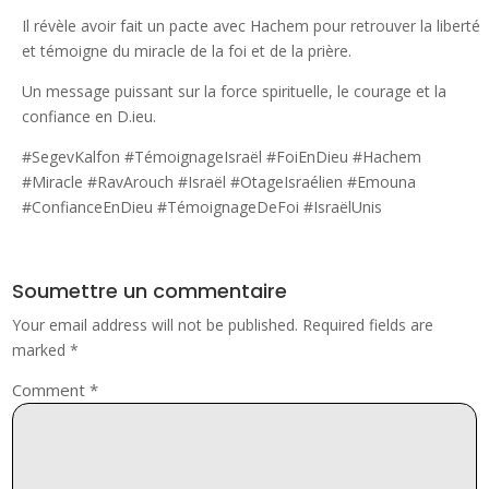
Il révèle avoir fait un pacte avec Hachem pour retrouver la liberté
et témoigne du miracle de la foi et de la prière.
Un message puissant sur la force spirituelle, le courage et la
confiance en D.ieu.
#SegevKalfon #TémoignageIsraël #FoiEnDieu #Hachem
#Miracle #RavArouch #Israël #OtageIsraélien #Emouna
#ConfianceEnDieu #TémoignageDeFoi #IsraëlUnis
Soumettre un commentaire
Your email address will not be published.
Required fields are
marked
*
Comment
*