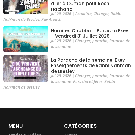
aller à Ouman pour Roch
Hachana
Jul 29, 2026
|
Actualite
,
Changer
,
Rabbi
Nah'man de Breslev
,
Rav Arouch
Horaires Chabbat : Paracha Ekev
– Vendredi 31 Juillet 2026
Jul 29, 2026
|
Changer
,
paracha
,
Paracha de
la semaine
La Paracha de la semaine: Ekev-
Enseignements de Rabbi Nahman
de Breslev
Jul 29, 2026
|
Changer
,
paracha
,
Paracha de
la semaine
,
Paracha et fêtes
,
Rabbi
Nah'man de Breslev
MENU
CATÉGORIES