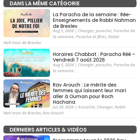
DANS LA MÊME CATÉGORIE
La Paracha de la semaine : Rée-
Enseignements de Rabbi Nahman
de Breslev
Aug 5, 2026
|
Changer
,
paracha
,
Paracha de
la semaine
,
Paracha et fêtes
,
Rabbi
Nah'man de Breslev
Horaires Chabbat : Paracha Réé –
Vendredi 7 août 2026
Aug 5, 2026
|
Changer
,
paracha
,
Paracha de
la semaine
Rav Arouch : Le mérite des
femmes qui laissent leur mari
aller à Ouman pour Roch
Hachana
Jul 29, 2026
|
Actualite
,
Changer
,
Rabbi
Nah'man de Breslev
,
Rav Arouch
DERNIERS ARTICLES & VIDÉOS