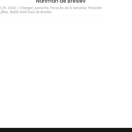
Nahman de Breslev
ul 29, 2026
|
Changer
,
paracha
,
Paracha de la semaine
,
Paracha
 fêtes
,
Rabbi Nah'man de Breslev