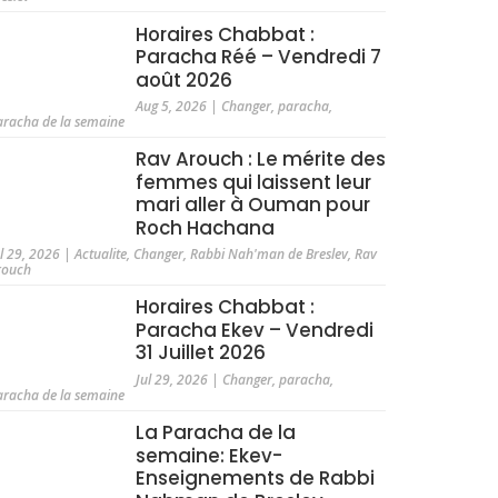
Horaires Chabbat :
Paracha Réé – Vendredi 7
août 2026
Aug 5, 2026
|
Changer
,
paracha
,
aracha de la semaine
Rav Arouch : Le mérite des
femmes qui laissent leur
mari aller à Ouman pour
Roch Hachana
ul 29, 2026
|
Actualite
,
Changer
,
Rabbi Nah'man de Breslev
,
Rav
rouch
Horaires Chabbat :
Paracha Ekev – Vendredi
31 Juillet 2026
Jul 29, 2026
|
Changer
,
paracha
,
aracha de la semaine
La Paracha de la
semaine: Ekev-
Enseignements de Rabbi