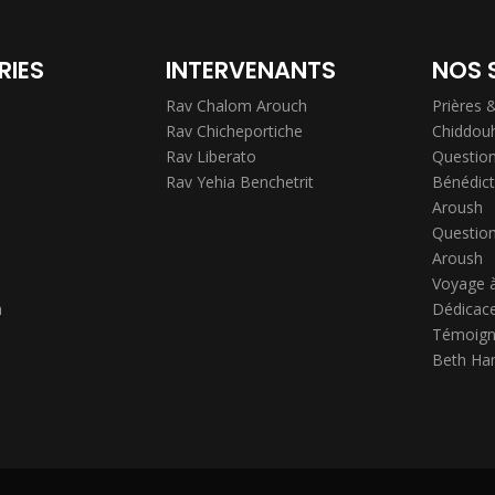
RIES
INTERVENANTS
NOS 
Rav Chalom Arouch
Prières 
Rav Chicheportiche
Chiddou
Rav Liberato
Question
Rav Yehia Benchetrit
Bénédict
Aroush
Question
Aroush
Voyage 
h
Dédicace
Témoign
Beth Ha