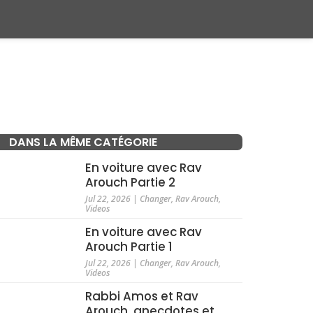
DANS LA MÊME CATÉGORIE
En voiture avec Rav
Arouch Partie 2
Jul 22, 2026
|
Changer
,
Rav Arouch
,
Videos
En voiture avec Rav
Arouch Partie 1
Jul 22, 2026
|
Changer
,
Rav Arouch
,
Videos
Rabbi Amos et Rav
Arouch, anecdotes et