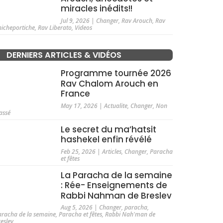
miracles inédits!!
Jul 9, 2026
|
Changer
,
Rav Arouch
,
Rav
hicheportiche
,
Rav Liberato
,
Videos
DERNIERS ARTICLES & VIDÉOS
Programme tournée 2026
Rav Chalom Arouch en
France
May 17, 2026
|
Actualite
,
Changer
,
Non
assé
Le secret du ma’hatsit
hashekel enfin révélé
Feb 25, 2026
|
Articles
,
Changer
,
Paracha
et fêtes
La Paracha de la semaine
: Rée- Enseignements de
Rabbi Nahman de Breslev
Aug 5, 2026
|
Changer
,
paracha
,
aracha de la semaine
,
Paracha et fêtes
,
Rabbi Nah'man de
reslev