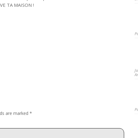
UVE TA MAISON !
P
J
A
P
elds are marked
*