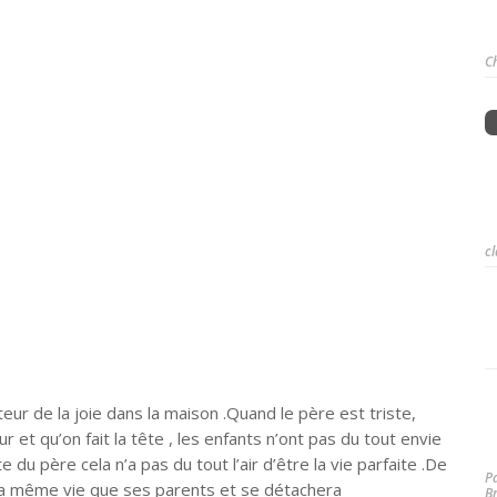
C
cl
teur de la joie dans la maison .Quand le père est triste,
r et qu’on fait la tête , les enfants n’ont pas du tout envie
 du père cela n’a pas du tout l’air d’être la vie parfaite .De
P
vre la même vie que ses parents et se détachera
B