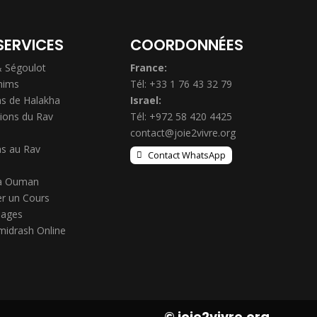
SERVICES
COORDONNÉES
& Ségoulot
France:
hims
Tél: +33 1 76 43 32 79
s de Halakha
Israel:
ions du Rav
Tél: +972 58 420 4425
contact@joie2vivre.org
s au Rav
Contact WhatsApp
à Ouman
r un Cours
ages
midrash Online
© joie2vivre.org