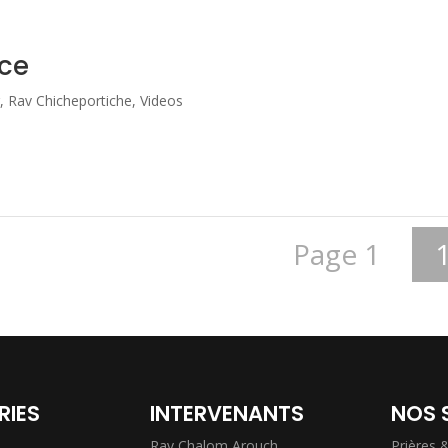
ace
r
,
Rav Chicheportiche
,
Videos
Page 1
RIES
INTERVENANTS
NOS 
Rav Chalom Arouch
Prières 