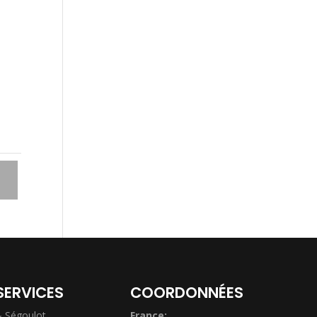
1
SERVICES
COORDONNÉES
& Ségoulot
France: