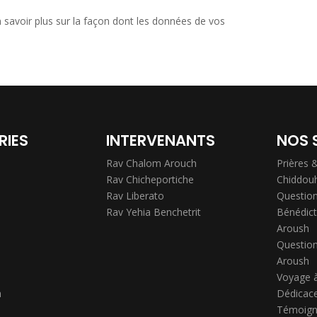
 savoir plus sur la façon dont les données de vos
RIES
INTERVENANTS
NOS 
Rav Chalom Arouch
Prières 
Rav Chicheportiche
Chiddou
Rav Liberato
Question
Rav Yehia Benchetrit
Bénédict
Aroush
Question
Aroush
Voyage 
h
Dédicace
Témoign