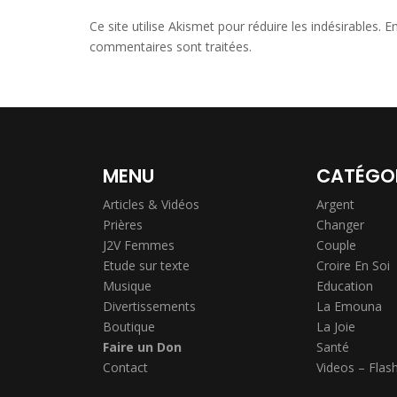
Ce site utilise Akismet pour réduire les indésirables.
En
commentaires sont traitées
.
MENU
CATÉGO
Articles & Vidéos
Argent
Prières
Changer
J2V Femmes
Couple
Etude sur texte
Croire En Soi
Musique
Education
Divertissements
La Emouna
Boutique
La Joie
Faire un Don
Santé
Contact
Videos – Flas