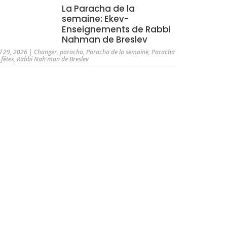
La Paracha de la
semaine: Ekev-
Enseignements de Rabbi
Nahman de Breslev
ul 29, 2026
|
Changer
,
paracha
,
Paracha de la semaine
,
Paracha
 fêtes
,
Rabbi Nah'man de Breslev