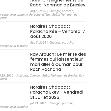
Rabbi Nahman de Breslev
Aug 5, 2026
|
Changer
,
paracha
,
aracha de la semaine
,
Paracha et fêtes
,
Rabbi Nah'man de
reslev
Horaires Chabbat :
Paracha Réé – Vendredi 7
août 2026
Aug 5, 2026
|
Changer
,
paracha
,
aracha de la semaine
Rav Arouch : Le mérite des
femmes qui laissent leur
mari aller à Ouman pour
Roch Hachana
ul 29, 2026
|
Actualite
,
Changer
,
Rabbi Nah'man de Breslev
,
Rav
rouch
Horaires Chabbat :
Paracha Ekev – Vendredi
31 Juillet 2026
Jul 29, 2026
|
Changer
,
paracha
,
aracha de la semaine