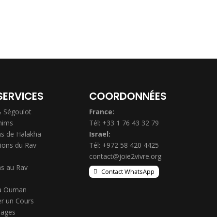
SERVICES
COORDONNÉES
& Ségoulot
France:
hims
Tél: +33 1 76 43 32 79
s de Halakha
Israel:
ions du Rav
Tél: +972 58 420 4425
contact@joie2vivre.org
s au Rav
Contact WhatsApp
à Ouman
r un Cours
ages