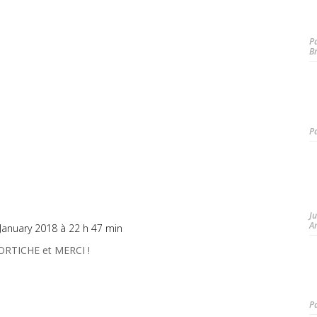
P
B
P
J
A
 January 2018 à 22 h 47 min
ORTICHE et MERCI !
P