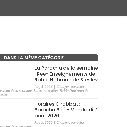
DANS LA MÊME CATÉGORIE
La Paracha de la semaine
: Rée- Enseignements de
Rabbi Nahman de Breslev
Aug 5, 2026
|
Changer
,
paracha
,
aracha de la semaine
,
Paracha et fêtes
,
Rabbi Nah'man de
reslev
Horaires Chabbat :
Paracha Réé – Vendredi 7
août 2026
Aug 5, 2026
|
Changer
,
paracha
,
aracha de la semaine