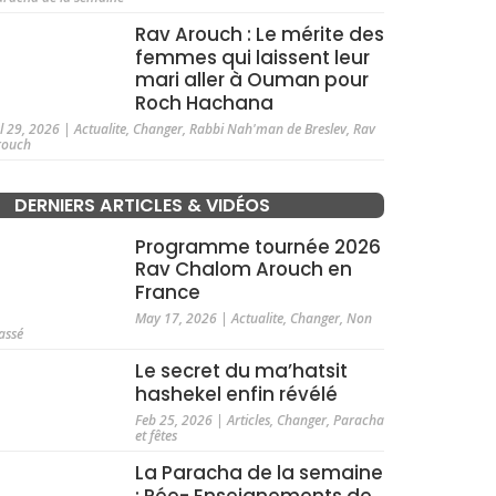
Rav Arouch : Le mérite des
femmes qui laissent leur
mari aller à Ouman pour
Roch Hachana
ul 29, 2026
|
Actualite
,
Changer
,
Rabbi Nah'man de Breslev
,
Rav
rouch
DERNIERS ARTICLES & VIDÉOS
Programme tournée 2026
Rav Chalom Arouch en
France
May 17, 2026
|
Actualite
,
Changer
,
Non
assé
Le secret du ma’hatsit
hashekel enfin révélé
Feb 25, 2026
|
Articles
,
Changer
,
Paracha
et fêtes
La Paracha de la semaine
: Rée- Enseignements de