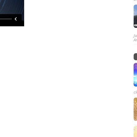
J
A
cl