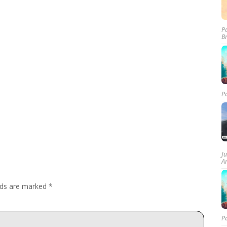
P
B
P
J
A
elds are marked
*
P