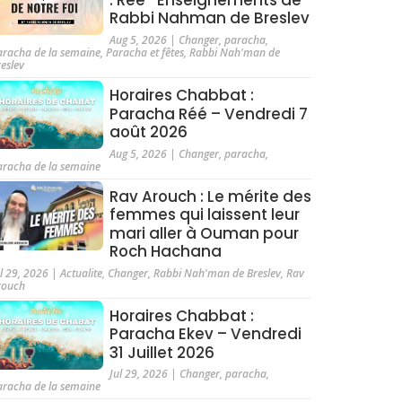
Rabbi Nahman de Breslev
Aug 5, 2026
|
Changer
,
paracha
,
aracha de la semaine
,
Paracha et fêtes
,
Rabbi Nah'man de
reslev
Horaires Chabbat :
Paracha Réé – Vendredi 7
août 2026
Aug 5, 2026
|
Changer
,
paracha
,
aracha de la semaine
Rav Arouch : Le mérite des
femmes qui laissent leur
mari aller à Ouman pour
Roch Hachana
ul 29, 2026
|
Actualite
,
Changer
,
Rabbi Nah'man de Breslev
,
Rav
rouch
Horaires Chabbat :
Paracha Ekev – Vendredi
31 Juillet 2026
Jul 29, 2026
|
Changer
,
paracha
,
aracha de la semaine