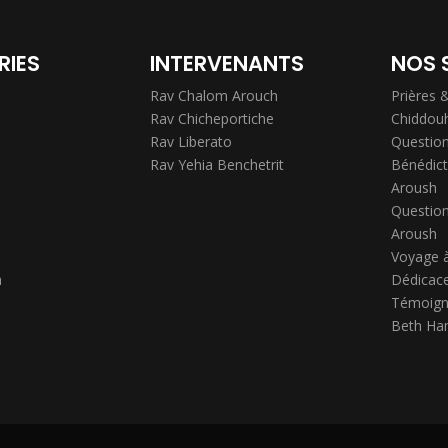
RIES
INTERVENANTS
NOS 
Rav Chalom Arouch
Prières 
Rav Chicheportiche
Chiddou
Rav Liberato
Question
Rav Yehia Benchetrit
Bénédict
Aroush
Question
Aroush
Voyage 
h
Dédicace
Témoign
Beth Ha