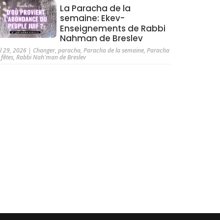
La Paracha de la
semaine: Ekev-
Enseignements de Rabbi
Nahman de Breslev
ul 29, 2026
|
Changer
,
paracha
,
Paracha de la semaine
,
Paracha
 fêtes
,
Rabbi Nah'man de Breslev