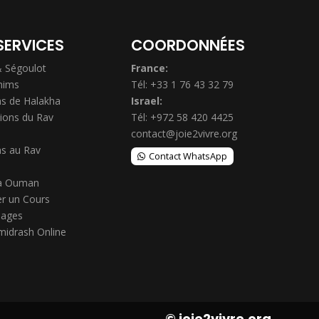
SERVICES
COORDONNÉES
& Ségoulot
France:
hims
Tél: +33 1 76 43 32 79
s de Halakha
Israel:
ions du Rav
Tél: +972 58 420 4425
contact@joie2vivre.org
s au Rav
Contact WhatsApp
à Ouman
r un Cours
ages
midrash Online
© joie2vivre.org