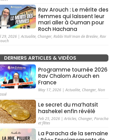
Rav Arouch : Le mérite des
femmes qui laissent leur
mari aller à Ouman pour
Roch Hachana
ul 29, 2026
|
Actualite
,
Changer
,
Rabbi Nah'man de Breslev
,
Rav
rouch
DERNIERS ARTICLES & VIDÉOS
Programme tournée 2026
Rav Chalom Arouch en
France
May 17, 2026
|
Actualite
,
Changer
,
Non
assé
Le secret du ma’hatsit
hashekel enfin révélé
Feb 25, 2026
|
Articles
,
Changer
,
Paracha
et fêtes
La Paracha de la semaine
: Rée- Enseignements de