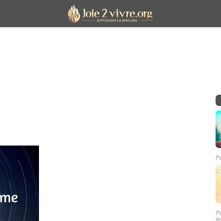
P
P
B