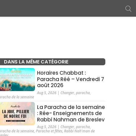
DANS LA MÊME CATÉGORIE
Horaires Chabbat :
Paracha Réé – Vendredi 7
août 2026
Aug 5, 2026
|
Changer
,
paracha
,
aracha de la semaine
La Paracha de la semaine
: Rée- Enseignements de
Rabbi Nahman de Breslev
Aug 5, 2026
|
Changer
,
paracha
,
aracha de la semaine
,
Paracha et fêtes
,
Rabbi Nah'man de
reslev