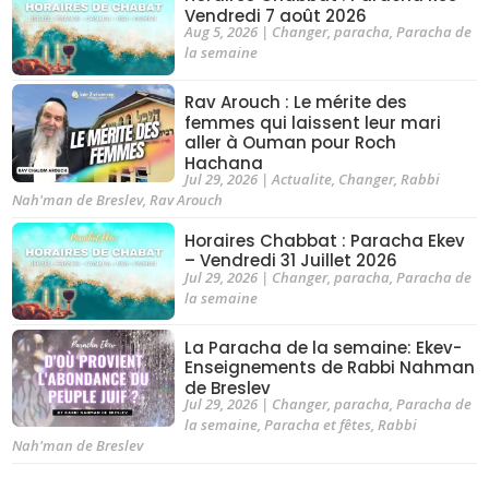
Vendredi 7 août 2026
Aug 5, 2026
|
Changer
,
paracha
,
Paracha de
la semaine
Rav Arouch : Le mérite des
femmes qui laissent leur mari
aller à Ouman pour Roch
Hachana
Jul 29, 2026
|
Actualite
,
Changer
,
Rabbi
Nah'man de Breslev
,
Rav Arouch
Horaires Chabbat : Paracha Ekev
– Vendredi 31 Juillet 2026
Jul 29, 2026
|
Changer
,
paracha
,
Paracha de
la semaine
La Paracha de la semaine: Ekev-
Enseignements de Rabbi Nahman
de Breslev
Jul 29, 2026
|
Changer
,
paracha
,
Paracha de
la semaine
,
Paracha et fêtes
,
Rabbi
Nah'man de Breslev