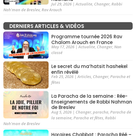
Jul 29, 2026
|
Actualite
,
Changer
,
Rabbi
Nah'man de Breslev
,
Rav Arouch
DERNIERS ARTICLES & VIDÉOS
Programme tournée 2026 Rav
Chalom Arouch en France
May 17, 2026
|
Actualite
,
Changer
,
Non
classé
Le secret du ma’hatsit hashekel
enfin révélé
Feb 25, 2026
|
Articles
,
Changer
,
Paracha et
fêtes
La Paracha de la semaine : Rée-
Enseignements de Rabbi Nahman
de Breslev
Aug 5, 2026
|
Changer
,
paracha
,
Paracha de
la semaine
,
Paracha et fêtes
,
Rabbi
Nah'man de Breslev
Horaires Chabbat : Paracha Réé –