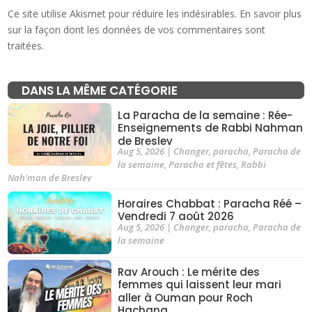
Ce site utilise Akismet pour réduire les indésirables.
En savoir plus
sur la façon dont les données de vos commentaires sont
traitées
.
DANS LA MÊME CATÉGORIE
La Paracha de la semaine : Rée-
Enseignements de Rabbi Nahman
de Breslev
Aug 5, 2026
|
Changer
,
paracha
,
Paracha de
la semaine
,
Paracha et fêtes
,
Rabbi
Nah'man de Breslev
Horaires Chabbat : Paracha Réé –
Vendredi 7 août 2026
Aug 5, 2026
|
Changer
,
paracha
,
Paracha de
la semaine
Rav Arouch : Le mérite des
femmes qui laissent leur mari
aller à Ouman pour Roch
Hachana