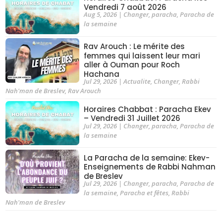
Vendredi 7 août 2026
Aug 5, 2026
|
Changer
,
paracha
,
Paracha de
la semaine
Rav Arouch : Le mérite des
femmes qui laissent leur mari
aller à Ouman pour Roch
Hachana
Jul 29, 2026
|
Actualite
,
Changer
,
Rabbi
Nah'man de Breslev
,
Rav Arouch
Horaires Chabbat : Paracha Ekev
– Vendredi 31 Juillet 2026
Jul 29, 2026
|
Changer
,
paracha
,
Paracha de
la semaine
La Paracha de la semaine: Ekev-
Enseignements de Rabbi Nahman
de Breslev
Jul 29, 2026
|
Changer
,
paracha
,
Paracha de
la semaine
,
Paracha et fêtes
,
Rabbi
Nah'man de Breslev