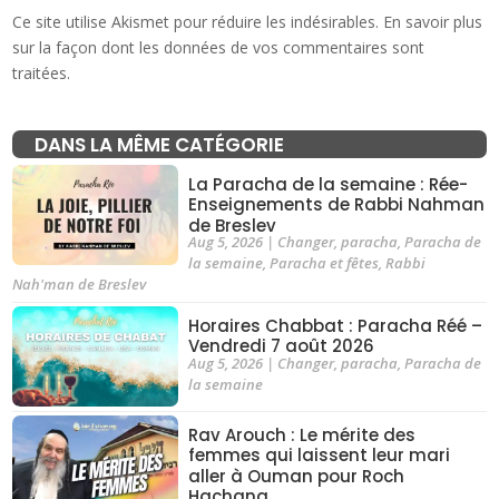
Ce site utilise Akismet pour réduire les indésirables.
En savoir plus
sur la façon dont les données de vos commentaires sont
traitées
.
DANS LA MÊME CATÉGORIE
La Paracha de la semaine : Rée-
Enseignements de Rabbi Nahman
de Breslev
Aug 5, 2026
|
Changer
,
paracha
,
Paracha de
la semaine
,
Paracha et fêtes
,
Rabbi
Nah'man de Breslev
Horaires Chabbat : Paracha Réé –
Vendredi 7 août 2026
Aug 5, 2026
|
Changer
,
paracha
,
Paracha de
la semaine
Rav Arouch : Le mérite des
femmes qui laissent leur mari
aller à Ouman pour Roch
Hachana