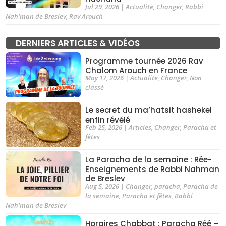
Jul 29, 2026
|
Actualite
,
Changer
,
Rabbi
Nah'man de Breslev
,
Rav Arouch
DERNIERS ARTICLES & VIDÉOS
Programme tournée 2026 Rav
Chalom Arouch en France
May 17, 2026
|
Actualite
,
Changer
,
Non
classé
Le secret du ma’hatsit hashekel
enfin révélé
Feb 25, 2026
|
Articles
,
Changer
,
Paracha et
fêtes
La Paracha de la semaine : Rée-
Enseignements de Rabbi Nahman
de Breslev
Aug 5, 2026
|
Changer
,
paracha
,
Paracha de
la semaine
,
Paracha et fêtes
,
Rabbi
Nah'man de Breslev
Horaires Chabbat : Paracha Réé –