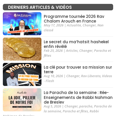
DERNIERS ARTICLES & VIDÉOS
Programme tournée 2026 Rav
Chalom Arouch en France
May 17, 2026
|
Actualite
,
Changer
,
Non
classé
Le secret du ma’hatsit hashekel
enfin révélé
Feb 25, 2026
|
Articles
,
Changer
,
Paracha et
fêtes
La clé pour trouver sa mission sur
terre
Aug 10, 2026
|
Changer
,
Rav Liberato
,
Videos
- Flash
La Paracha de la semaine : Rée-
Enseignements de Rabbi Nahman
de Breslev
Aug 5, 2026
|
Changer
,
paracha
,
Paracha de
la semaine
,
Paracha et fêtes
,
Rabbi
Nah'man de Breslev