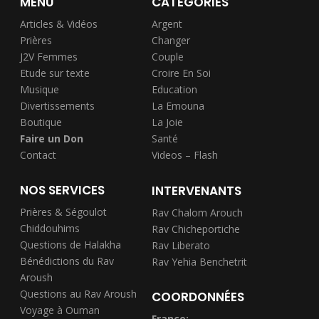
MENU
CATÉGORIES
Articles & Vidéos
Argent
Prières
Changer
J2V Femmes
Couple
Etude sur texte
Croire En Soi
Musique
Education
Divertissements
La Emouna
Boutique
La Joie
Faire un Don
Santé
Contact
Videos – Flash
NOS SERVICES
INTERVENANTS
Prières & Ségoulot
Rav Chalom Arouch
Chiddouhims
Rav Chicheportiche
Questions de Halakha
Rav Liberato
Bénédictions du Rav
Rav Yehia Benchetrit
Aroush
Questions au Rav Aroush
COORDONNÉES
Voyage à Ouman
France: