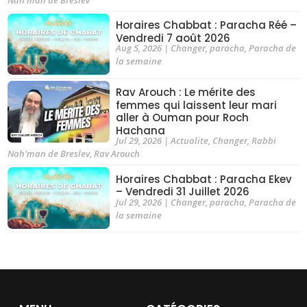
Horaires Chabbat : Paracha Réé –
Vendredi 7 août 2026
Aug 5, 2026
|
Changer
,
paracha
,
Paracha de
la semaine
Rav Arouch : Le mérite des
femmes qui laissent leur mari
aller à Ouman pour Roch
Hachana
Jul 29, 2026
|
Actualite
,
Changer
,
Rabbi
Nah'man de Breslev
,
Rav Arouch
Horaires Chabbat : Paracha Ekev
– Vendredi 31 Juillet 2026
Jul 29, 2026
|
Changer
,
paracha
,
Paracha de
la semaine