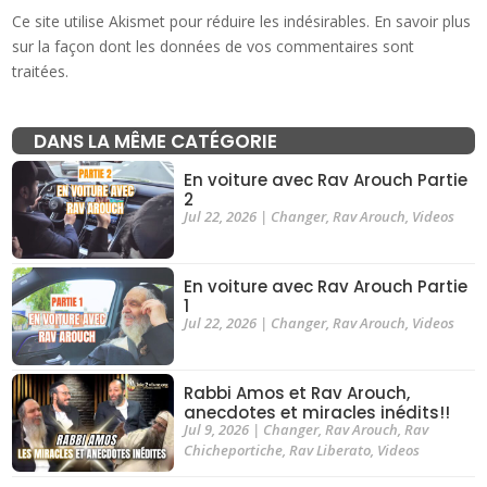
Ce site utilise Akismet pour réduire les indésirables.
En savoir plus
sur la façon dont les données de vos commentaires sont
traitées
.
DANS LA MÊME CATÉGORIE
En voiture avec Rav Arouch Partie
2
Jul 22, 2026
|
Changer
,
Rav Arouch
,
Videos
En voiture avec Rav Arouch Partie
1
Jul 22, 2026
|
Changer
,
Rav Arouch
,
Videos
Rabbi Amos et Rav Arouch,
anecdotes et miracles inédits!!
Jul 9, 2026
|
Changer
,
Rav Arouch
,
Rav
Chicheportiche
,
Rav Liberato
,
Videos