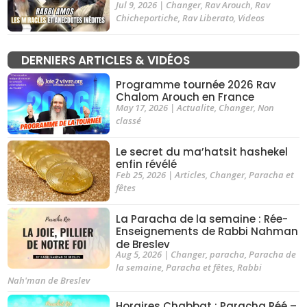
Jul 9, 2026
|
Changer
,
Rav Arouch
,
Rav
Chicheportiche
,
Rav Liberato
,
Videos
DERNIERS ARTICLES & VIDÉOS
Programme tournée 2026 Rav
Chalom Arouch en France
May 17, 2026
|
Actualite
,
Changer
,
Non
classé
Le secret du ma’hatsit hashekel
enfin révélé
Feb 25, 2026
|
Articles
,
Changer
,
Paracha et
fêtes
La Paracha de la semaine : Rée-
Enseignements de Rabbi Nahman
de Breslev
Aug 5, 2026
|
Changer
,
paracha
,
Paracha de
la semaine
,
Paracha et fêtes
,
Rabbi
Nah'man de Breslev
Horaires Chabbat : Paracha Réé –