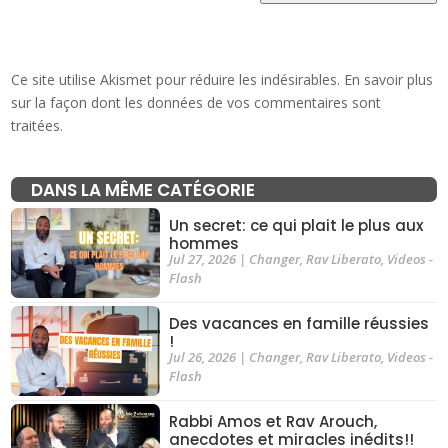
Ce site utilise Akismet pour réduire les indésirables.
En savoir plus
sur la façon dont les données de vos commentaires sont
traitées
.
DANS LA MÊME CATÉGORIE
Un secret: ce qui plait le plus aux
hommes
Jul 27, 2026
|
Changer
,
Rav Liberato
,
Videos -
Flash
Des vacances en famille réussies
!
Jul 26, 2026
|
Changer
,
Rav Liberato
,
Videos -
Flash
Rabbi Amos et Rav Arouch,
anecdotes et miracles inédits!!