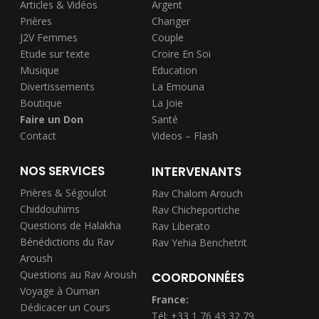
Articles & Vidéos
Argent
Prières
Changer
J2V Femmes
Couple
Etude sur texte
Croire En Soi
Musique
Education
Divertissements
La Emouna
Boutique
La Joie
Faire un Don
Santé
Contact
Videos – Flash
NOS SERVICES
INTERVENANTS
Prières & Ségoulot
Rav Chalom Arouch
Chiddouhims
Rav Chicheportiche
Questions de Halakha
Rav Liberato
Bénédictions du Rav
Rav Yehia Benchetrit
Aroush
Questions au Rav Aroush
COORDONNÉES
Voyage à Ouman
France:
Dédicacer un Cours
Tél: +33 1 76 43 32 79