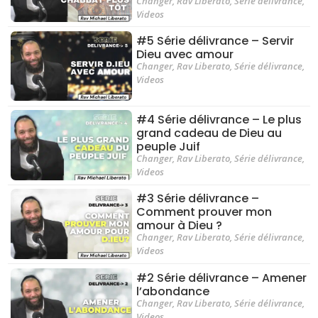
Changer
,
Rav Liberato
,
Série délivrance
,
Videos
#5 Série délivrance – Servir
Dieu avec amour
Changer
,
Rav Liberato
,
Série délivrance
,
Videos
#4 Série délivrance – Le plus
grand cadeau de Dieu au
peuple Juif
Changer
,
Rav Liberato
,
Série délivrance
,
Videos
#3 Série délivrance –
Comment prouver mon
amour à Dieu ?
Changer
,
Rav Liberato
,
Série délivrance
,
Videos
#2 Série délivrance – Amener
l’abondance
Changer
,
Rav Liberato
,
Série délivrance
,
Videos