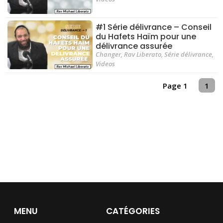
#1 Série délivrance – Conseil
du Hafets Haïm pour une
délivrance assurée
Changer
,
Rav Liberato
,
Série délivrance
,
Videos
Page 1
1
MENU
CATÉGORIES