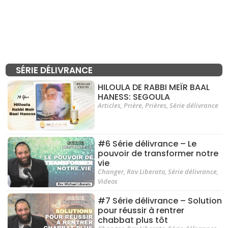
SÉRIE DÉLIVRANCE
HILOULA DE RABBI MEÏR BAAL
HANESS: SEGOULA
Articles
,
Prière
,
Prières
,
Série délivrance
#6 Série délivrance – Le
pouvoir de transformer notre
vie
Changer
,
Rav Liberato
,
Série délivrance
,
Videos
#7 Série délivrance – Solution
pour réussir à rentrer
chabbat plus tôt