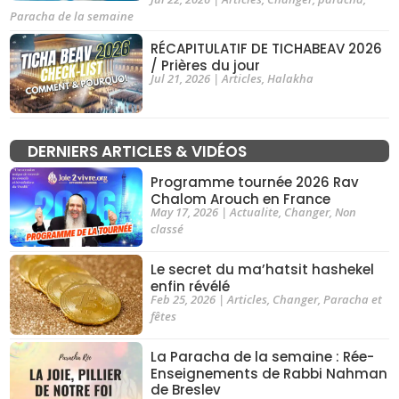
Paracha de la semaine
RÉCAPITULATIF DE TICHABEAV 2026
/ Prières du jour
Jul 21, 2026
|
Articles
,
Halakha
DERNIERS ARTICLES & VIDÉOS
Programme tournée 2026 Rav
Chalom Arouch en France
May 17, 2026
|
Actualite
,
Changer
,
Non
classé
Le secret du ma’hatsit hashekel
enfin révélé
Feb 25, 2026
|
Articles
,
Changer
,
Paracha et
fêtes
La Paracha de la semaine : Rée-
Enseignements de Rabbi Nahman
de Breslev