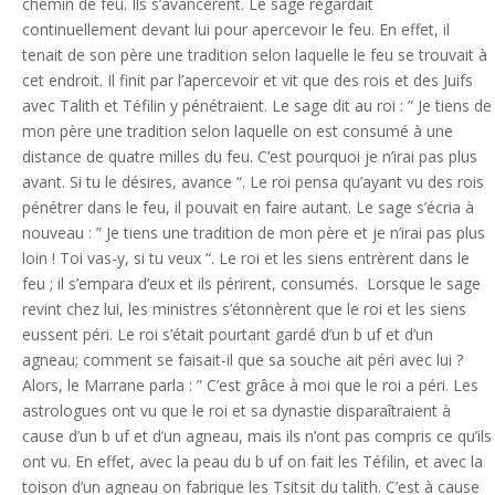
chemin de feu. Ils s’avancèrent. Le sage regardait
continuellement devant lui pour apercevoir le feu. En effet, il
tenait de son père une tradition selon laquelle le feu se trouvait à
cet endroit. Il finit par l’apercevoir et vit que des rois et des Juifs
avec Talith et Téfilin y pénétraient. Le sage dit au roi : ” Je tiens de
mon père une tradition selon laquelle on est consumé à une
distance de quatre milles du feu. C’est pourquoi je n’irai pas plus
avant. Si tu le désires, avance “. Le roi pensa qu’ayant vu des rois
pénétrer dans le feu, il pouvait en faire autant. Le sage s’écria à
nouveau : ” Je tiens une tradition de mon père et je n’irai pas plus
loin ! Toi vas-y, si tu veux “. Le roi et les siens entrèrent dans le
feu ; il s’empara d’eux et ils périrent, consumés. Lorsque le sage
revint chez lui, les ministres s’étonnèrent que le roi et les siens
eussent péri. Le roi s’était pourtant gardé d’un b uf et d’un
agneau; comment se faisait-il que sa souche ait péri avec lui ?
Alors, le Marrane parla : ” C’est grâce à moi que le roi a péri. Les
astrologues ont vu que le roi et sa dynastie disparaîtraient à
cause d’un b uf et d’un agneau, mais ils n’ont pas compris ce qu’ils
ont vu. En effet, avec la peau du b uf on fait les Téfilin, et avec la
toison d’un agneau on fabrique les Tsitsit du talith. C’est à cause