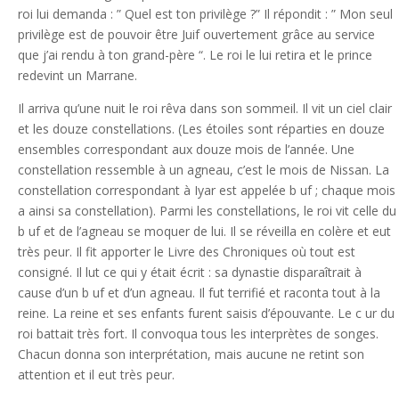
roi lui demanda : ” Quel est ton privilège ?” Il répondit : ” Mon seul
privilège est de pouvoir être Juif ouvertement grâce au service
que j’ai rendu à ton grand-père “. Le roi le lui retira et le prince
redevint un Marrane.
Il arriva qu’une nuit le roi rêva dans son sommeil. Il vit un ciel clair
et les douze constellations. (Les étoiles sont réparties en douze
ensembles correspondant aux douze mois de l’année. Une
constellation ressemble à un agneau, c’est le mois de Nissan. La
constellation correspondant à Iyar est appelée b uf ; chaque mois
a ainsi sa constellation). Parmi les constellations, le roi vit celle du
b uf et de l’agneau se moquer de lui. Il se réveilla en colère et eut
très peur. Il fit apporter le Livre des Chroniques où tout est
consigné. Il lut ce qui y était écrit : sa dynastie disparaîtrait à
cause d’un b uf et d’un agneau. Il fut terrifié et raconta tout à la
reine. La reine et ses enfants furent saisis d’épouvante. Le c ur du
roi battait très fort. Il convoqua tous les interprètes de songes.
Chacun donna son interprétation, mais aucune ne retint son
attention et il eut très peur.