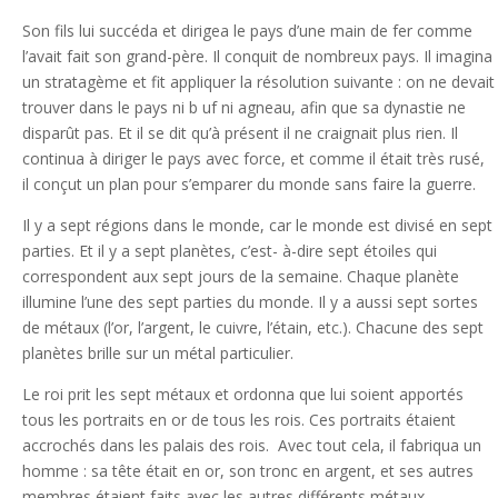
Son fils lui succéda et dirigea le pays d’une main de fer comme
l’avait fait son grand-père. Il conquit de nombreux pays. Il imagina
un stratagème et fit appliquer la résolution suivante : on ne devait
trouver dans le pays ni b uf ni agneau, afin que sa dynastie ne
disparût pas. Et il se dit qu’à présent il ne craignait plus rien. Il
continua à diriger le pays avec force, et comme il était très rusé,
il conçut un plan pour s’emparer du monde sans faire la guerre.
Il y a sept régions dans le monde, car le monde est divisé en sept
parties. Et il y a sept planètes, c’est- à-dire sept étoiles qui
correspondent aux sept jours de la semaine. Chaque planète
illumine l’une des sept parties du monde. Il y a aussi sept sortes
de métaux (l’or, l’argent, le cuivre, l’étain, etc.). Chacune des sept
planètes brille sur un métal particulier.
Le roi prit les sept métaux et ordonna que lui soient apportés
tous les portraits en or de tous les rois. Ces portraits étaient
accrochés dans les palais des rois. Avec tout cela, il fabriqua un
homme : sa tête était en or, son tronc en argent, et ses autres
membres étaient faits avec les autres différents métaux.