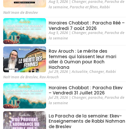
Aug 5, 2026
|
Changer
,
paracha
,
Paracha de
la semaine
,
Paracha et fêtes
,
Rabbi
Nah'man de Breslev
Horaires Chabbat : Paracha Réé –
Vendredi 7 août 2026
Aug 5, 2026
|
Changer
,
paracha
,
Paracha de
la semaine
Rav Arouch : Le mérite des
femmes qui laissent leur mari
aller à Ouman pour Roch
Hachana
Jul 29, 2026
|
Actualite
,
Changer
,
Rabbi
Nah'man de Breslev
,
Rav Arouch
Horaires Chabbat : Paracha Ekev
– Vendredi 31 Juillet 2026
Jul 29, 2026
|
Changer
,
paracha
,
Paracha de
la semaine
La Paracha de la semaine: Ekev-
Enseignements de Rabbi Nahman
de Breslev