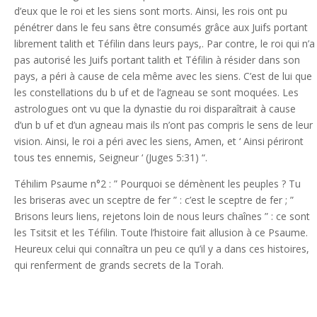
d’eux que le roi et les siens sont morts. Ainsi, les rois ont pu
pénétrer dans le feu sans être consumés grâce aux Juifs portant
librement talith et Téfilin dans leurs pays,. Par contre, le roi qui n’a
pas autorisé les Juifs portant talith et Téfilin à résider dans son
pays, a péri à cause de cela même avec les siens. C’est de lui que
les constellations du b uf et de l’agneau se sont moquées. Les
astrologues ont vu que la dynastie du roi disparaîtrait à cause
d’un b uf et d’un agneau mais ils n’ont pas compris le sens de leur
vision. Ainsi, le roi a péri avec les siens, Amen, et ‘ Ainsi périront
tous tes ennemis, Seigneur ‘ (Juges 5:31) “.
Téhilim Psaume n°2 : ” Pourquoi se démènent les peuples ? Tu
les briseras avec un sceptre de fer ” : c’est le sceptre de fer ; ”
Brisons leurs liens, rejetons loin de nous leurs chaînes ” : ce sont
les Tsitsit et les Téfilin. Toute l’histoire fait allusion à ce Psaume.
Heureux celui qui connaîtra un peu ce qu’il y a dans ces histoires,
qui renferment de grands secrets de la Torah.