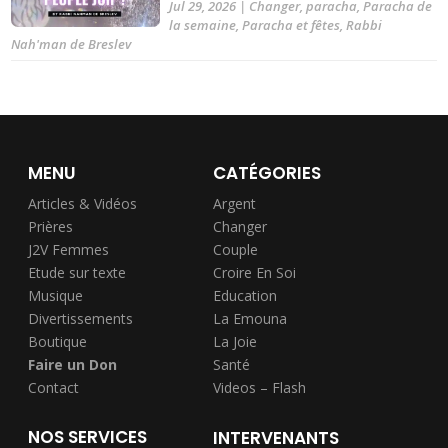
Jul 29, 2026
|
Changer
,
paracha
,
Paracha de
la semaine
,
Paracha et fêtes
,
Rabbi
Nah'man de Breslev
MENU
CATÉGORIES
Articles & Vidéos
Argent
Prières
Changer
J2V Femmes
Couple
Etude sur texte
Croire En Soi
Musique
Education
Divertissements
La Emouna
Boutique
La Joie
Faire un Don
Santé
Contact
Videos – Flash
NOS SERVICES
INTERVENANTS