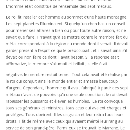
L’homme était constitué de l’ensemble des sept métaux.
Le roi fit installer cet homme au sommet d’une haute montagne.
Les sept planètes l’illuminaient. Si quelqu’un cherchait un conseil
pour mener ses affaires à bien ou pour toute autre raison, et ne
savait que faire, il n’avait qu’à se mettre contre le membre fait du
métal correspondant à la région du monde dont il venait. Il devait
garder présent à l’esprit ce qui le préoccupait ; et il savait ainsi s’il
devait ou non faire ce dont il avait besoin. Si la réponse était
affirmative, le membre s’allumait et brillait ; si elle était
négative, le membre restait terne. Tout cela avait été réalisé par
le roi qui conquit ainsi le monde entier et amassa beaucoup
d’argent. Cependant, l’homme qu’il avait fabriqué à partir des sept
métaux n’avait de pouvoirs qu’à une seule condition : le roi devait
rabaisser les puissants et élever les humbles. Le roi convoqua
tous ses généraux et ministres, tous ceux qui avaient charges et
privilèges. Tous obéirent. Il les disgracia et leur retira tous leurs
droits. Il fit de même avec ceux qui avaient mérité leur rang au
service de son grand-père. Parmi eux se trouvait le Marrane. Le