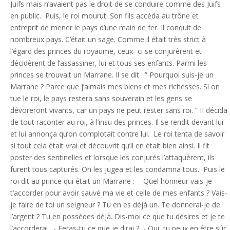
Juifs mais n’avaient pas le droit de se conduire comme des Juifs
en public. Puis, le roi mourut. Son fils accéda au trône et
entreprit de mener le pays d’une main de fer. Il conquit de
nombreux pays. C’était un sage. Comme il était très strict à
l’égard des princes du royaume, ceux- ci se conjurèrent et
décidèrent de l’assassiner, lui et tous ses enfants. Parmi les
princes se trouvait un Marrane. Il se dit : ” Pourquoi suis-je un
Marrane ? Parce que j’aimais mes biens et mes richesses. Si on
tue le roi, le pays restera sans souverain et les gens se
dévoreront vivants, car un pays ne peut rester sans roi. ” II décida
de tout raconter au roi, à l’insu des princes. Il se rendit devant lui
et lui annonça qu’on complotait contre lui. Le roi tenta de savoir
si tout cela était vrai et découvrit qu’il en était bien ainsi. Il fit
poster des sentinelles et lorsque les conjurés l’attaquèrent, ils
furent tous capturés. On les jugea et les condamna tous. Puis le
roi dit au prince qui était un Marrane : - Quel honneur vais-je
t’accorder pour avoir sauvé ma vie et celle de mes enfants ? Vais-
je faire de toi un seigneur ? Tu en es déjà un. Te donnerai-je de
l’argent ? Tu en possèdes déjà. Dis-moi ce que tu désires et je te
l’accorderai. - Feras-tu ce que je dirai ? - Oui, tu peux en être sûr,