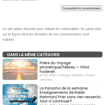
Soumettre le commentaire
Ce site utilise Akismet pour réduire les indésirables.
En savoir plus
sur la façon dont les données de vos commentaires sont
traitées
.
DANS LA MÊME CATÉGORIE
Prière du Voyage
phonétique/hébreu — tfilat
hadereh
Jul 26, 2026
|
Changer
,
Halakha
,
Prières
(articles)
La Paracha de la semaine:
Enseignements de Rabbi
Nahman| Prier sans rien ressentir,
faut-il continuer?
Jul 22, 2026
|
Articles
,
Changer
,
paracha
,