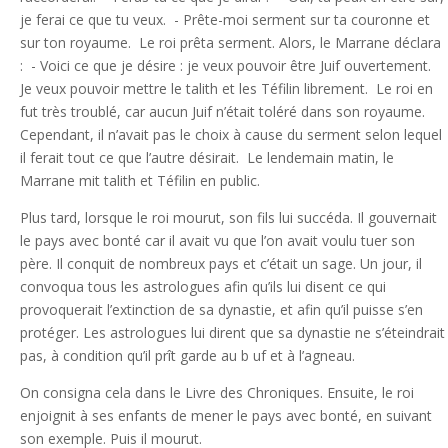
je ferai ce que tu veux. - Prête-moi serment sur ta couronne et
sur ton royaume. Le roi prêta serment. Alors, le Marrane déclara
: - Voici ce que je désire : je veux pouvoir être Juif ouvertement.
Je veux pouvoir mettre le talith et les Téfilin librement. Le roi en
fut très troublé, car aucun Juif n’était toléré dans son royaume.
Cependant, il n’avait pas le choix à cause du serment selon lequel
il ferait tout ce que l’autre désirait. Le lendemain matin, le
Marrane mit talith et Téfilin en public.
Plus tard, lorsque le roi mourut, son fils lui succéda. Il gouvernait
le pays avec bonté car il avait vu que l’on avait voulu tuer son
père. Il conquit de nombreux pays et c’était un sage. Un jour, il
convoqua tous les astrologues afin qu’ils lui disent ce qui
provoquerait l’extinction de sa dynastie, et afin qu’il puisse s’en
protéger. Les astrologues lui dirent que sa dynastie ne s’éteindrait
pas, à condition qu’il prît garde au b uf et à l’agneau.
On consigna cela dans le Livre des Chroniques. Ensuite, le roi
enjoignit à ses enfants de mener le pays avec bonté, en suivant
son exemple. Puis il mourut.