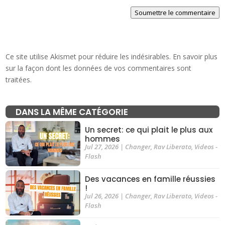
Soumettre le commentaire
Ce site utilise Akismet pour réduire les indésirables.
En savoir plus
sur la façon dont les données de vos commentaires sont
traitées
.
DANS LA MÊME CATÉGORIE
Un secret: ce qui plait le plus aux
hommes
Jul 27, 2026
|
Changer
,
Rav Liberato
,
Videos -
Flash
Des vacances en famille réussies
!
Jul 26, 2026
|
Changer
,
Rav Liberato
,
Videos -
Flash