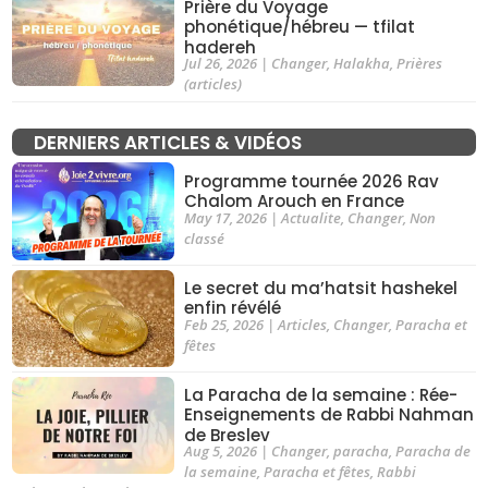
Prière du Voyage
phonétique/hébreu — tfilat
hadereh
Jul 26, 2026
|
Changer
,
Halakha
,
Prières
(articles)
DERNIERS ARTICLES & VIDÉOS
Programme tournée 2026 Rav
Chalom Arouch en France
May 17, 2026
|
Actualite
,
Changer
,
Non
classé
Le secret du ma’hatsit hashekel
enfin révélé
Feb 25, 2026
|
Articles
,
Changer
,
Paracha et
fêtes
La Paracha de la semaine : Rée-
Enseignements de Rabbi Nahman
de Breslev
Aug 5, 2026
|
Changer
,
paracha
,
Paracha de
la semaine
,
Paracha et fêtes
,
Rabbi