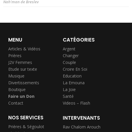
Nah'man de Breslev
MENU
CATÉGORIES
Articles & Vidéos
Argent
Prières
Changer
J2V Femmes
Couple
Etude sur texte
Croire En Soi
Musique
Education
Divertissements
La Emouna
Boutique
La Joie
Faire un Don
Santé
Contact
Videos – Flash
NOS SERVICES
INTERVENANTS
Prières & Ségoulot
Rav Chalom Arouch