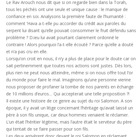
Le Rav Arouch nous dit que si on regarde bien dans la Torah,
tous les péchés ont une seule et unique cause : le manque de
confiance en soi. Analysons la première faute de l’humanité :
comment ‘Hava a-t-elle pu accorder du crédit aux paroles du
serpent lui disant qu’elle pouvait consommer le fruit défendu sans
problème ? D.ieu lui avait pourtant clairement ordonné le
contraire ! Alors pourquoi l’a-t-elle écouté ? Parce qu’elle a douté
et n’a pas cru en elle.
Lorsqu’on croit en nous, il n’y a plus de place pour le doute car on
sait pertinemment que toutes nos actions sont justes. Dès lors,
plus rien ne peut nous atteindre, même si on nous offre tout l’or
du monde pour faire le mal. Imaginons qu’une personne vienne
nous proposer de profaner la tombe de nos parents en échange
de 10 millions d’euros… Qui accepterait une telle proposition ?!
Il existe une histoire de ce genre au sujet du roi Salomon. A son
époque, il y avait un litige concernant l’héritage qu’avait laissé un
père à son fils unique, car deux hommes venaient le réclamer.
L’un était l’héritier légitime, mais l’autre était le serviteur du père
qui tentait de se faire passer pour son fils.
Les deux arrivèrent donc devant le roi Salomon en réclamant