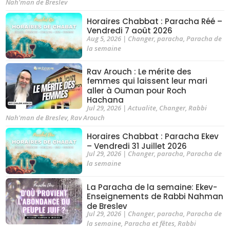
Nah'man de Breslev
Horaires Chabbat : Paracha Réé –
Vendredi 7 août 2026
Aug 5, 2026
|
Changer
,
paracha
,
Paracha de
la semaine
Rav Arouch : Le mérite des
femmes qui laissent leur mari
aller à Ouman pour Roch
Hachana
Jul 29, 2026
|
Actualite
,
Changer
,
Rabbi
Nah'man de Breslev
,
Rav Arouch
Horaires Chabbat : Paracha Ekev
– Vendredi 31 Juillet 2026
Jul 29, 2026
|
Changer
,
paracha
,
Paracha de
la semaine
La Paracha de la semaine: Ekev-
Enseignements de Rabbi Nahman
de Breslev
Jul 29, 2026
|
Changer
,
paracha
,
Paracha de
la semaine
,
Paracha et fêtes
,
Rabbi