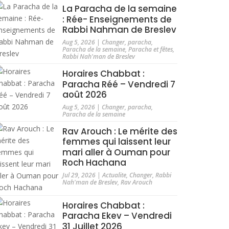
La Paracha de la semaine
: Rée- Enseignements de
Rabbi Nahman de Breslev
Aug 5, 2026
|
Changer
,
paracha
,
Paracha de la semaine
,
Paracha et fêtes
,
Rabbi Nah'man de Breslev
Horaires Chabbat :
Paracha Réé – Vendredi 7
août 2026
Aug 5, 2026
|
Changer
,
paracha
,
Paracha de la semaine
Rav Arouch : Le mérite des
femmes qui laissent leur
mari aller à Ouman pour
Roch Hachana
Jul 29, 2026
|
Actualite
,
Changer
,
Rabbi
Nah'man de Breslev
,
Rav Arouch
Horaires Chabbat :
Paracha Ekev – Vendredi
31 Juillet 2026