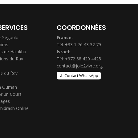
SERVICES
COORDONNÉES
& Ségoulot
France:
hims
Tél: +33 1 76 43 32 79
s de Halakha
Israel:
ions du Rav
Tél: +972 58 420 4425
contact@joie2vivre.org
s au Rav
Contact WhatsApp
à Ouman
r un Cours
ages
midrash Online