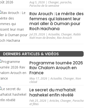
Aug 5, 2026
|
Changer
,
paracha
,
Paracha de la semaine
Rav Arouch : Le mérite des
femmes qui laissent leur
mari aller à Ouman pour
Roch Hachana
Jul 29, 2026
|
Actualite
,
Changer
,
Rabbi
Nah'man de Breslev
,
Rav Arouch
DERNIERS ARTICLES & VIDÉOS
Programme tournée 2026
Rav Chalom Arouch en
France
May 17, 2026
|
Actualite
,
Changer
,
Non
classé
Le secret du ma’hatsit
hashekel enfin révélé
Feb 25, 2026
|
Articles
,
Changer
,
Paracha
et fêtes