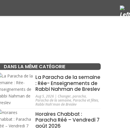
DANS LA MÊME CATÉGORIE
La Paracha de la semaine
: Rée- Enseignements de
Rabbi Nahman de Breslev
Aug 5, 2026
|
Changer
,
paracha
,
Paracha de la semaine
,
Paracha et fêtes
,
Rabbi Nah'man de Breslev
Horaires Chabbat :
Paracha Réé – Vendredi 7
août 2026