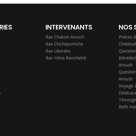
RIES
INTERVENANTS
NOS 
Rav Chalom Arouch
Prières 
Rav Chicheportiche
Chiddou
Rav Liberato
Question
Rav Yehia Benchetrit
Bénédict
Aroush
Question
Aroush
Voyage 
h
Dédicace
Témoign
Beth Ha