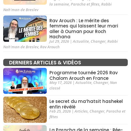
la semaine
,
Paracha et fêtes
,
Rabbi
Nah'man de Breslev
Rav Arouch : Le mérite des
femmes qui laissent leur mari
aller à Ouman pour Roch
Hachana
Jul 29, 2026
|
Actualite
,
Changer
,
Rabbi
Nah'man de Breslev
,
Rav Arouch
DERNIERS ARTICLES & VIDÉOS
Programme tournée 2026 Rav
Chalom Arouch en France
May 17, 2026
|
Actualite
,
Changer
,
Non
classé
Le secret du ma’hatsit hashekel
enfin révélé
Feb 25, 2026
|
Articles
,
Changer
,
Paracha et
fêtes
La Paracha de la semaine : Rée-