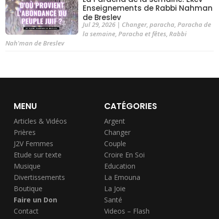
Enseignements de Rabbi Nahman
de Breslev
Jul 29, 2026
|
Changer
,
paracha
,
Paracha de
la semaine
,
Paracha et fêtes
,
Rabbi
Nah'man de Breslev
MENU
CATÉGORIES
Articles & Vidéos
Argent
Prières
Changer
J2V Femmes
Couple
Etude sur texte
Croire En Soi
Musique
Education
Divertissements
La Emouna
Boutique
La Joie
Faire un Don
Santé
Contact
Videos – Flash