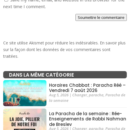
next time I comment.
Soumettre le commentaire
Ce site utilise Akismet pour réduire les indésirables.
En savoir plus
sur la façon dont les données de vos commentaires sont
traitées
.
DANS LA MÊME CATÉGORIE
Horaires Chabbat : Paracha Réé –
Vendredi 7 août 2026
Aug 5, 2026
|
Changer
,
paracha
,
Paracha de
la semaine
La Paracha de la semaine : Rée-
Enseignements de Rabbi Nahman
de Breslev
Aug 5, 2026
|
Changer
,
paracha
,
Paracha de