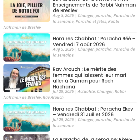
Enseignements de Rabbi Nahman
de Breslev
Aug 5, 2026
|
Changer
,
paracha
,
Paracha de
la semaine
,
Paracha et fêtes
,
Rabbi
Nah'man de Breslev
Horaires Chabbat : Paracha Réé –
Vendredi 7 août 2026
Aug 5, 2026
|
Changer
,
paracha
,
Paracha de
la semaine
Rav Arouch : Le mérite des
femmes qui laissent leur mari
aller à Ouman pour Roch
Hachana
Jul 29, 2026
|
Actualite
,
Changer
,
Rabbi
Nah'man de Breslev
,
Rav Arouch
Horaires Chabbat : Paracha Ekev
– Vendredi 31 Juillet 2026
Jul 29, 2026
|
Changer
,
paracha
,
Paracha de
la semaine
La Paracha de la semaine: Ekev-