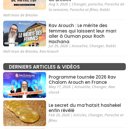
Aug 5, 2026
|
Changer
,
paracha
,
Paracha de
la semaine
,
Paracha et fêtes
,
Rabbi
Nah'man de Breslev
Rav Arouch : Le mérite des
femmes qui laissent leur mari
aller à Ouman pour Roch
Hachana
Jul 29, 2026
|
Actualite
,
Changer
,
Rabbi
Nah'man de Breslev
,
Rav Arouch
DERNIERS ARTICLES & VIDÉOS
Programme tournée 2026 Rav
Chalom Arouch en France
May 17, 2026
|
Actualite
,
Changer
,
Non
classé
Le secret du ma’hatsit hashekel
enfin révélé
Feb 25, 2026
|
Articles
,
Changer
,
Paracha et
fêtes