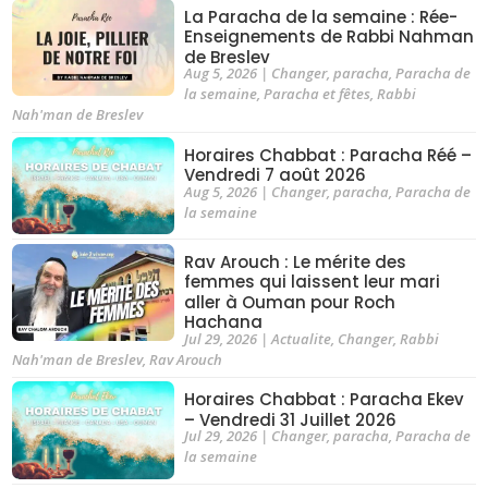
La Paracha de la semaine : Rée-
Enseignements de Rabbi Nahman
de Breslev
Aug 5, 2026
|
Changer
,
paracha
,
Paracha de
la semaine
,
Paracha et fêtes
,
Rabbi
Nah'man de Breslev
Horaires Chabbat : Paracha Réé –
Vendredi 7 août 2026
Aug 5, 2026
|
Changer
,
paracha
,
Paracha de
la semaine
Rav Arouch : Le mérite des
femmes qui laissent leur mari
aller à Ouman pour Roch
Hachana
Jul 29, 2026
|
Actualite
,
Changer
,
Rabbi
Nah'man de Breslev
,
Rav Arouch
Horaires Chabbat : Paracha Ekev
– Vendredi 31 Juillet 2026
Jul 29, 2026
|
Changer
,
paracha
,
Paracha de
la semaine