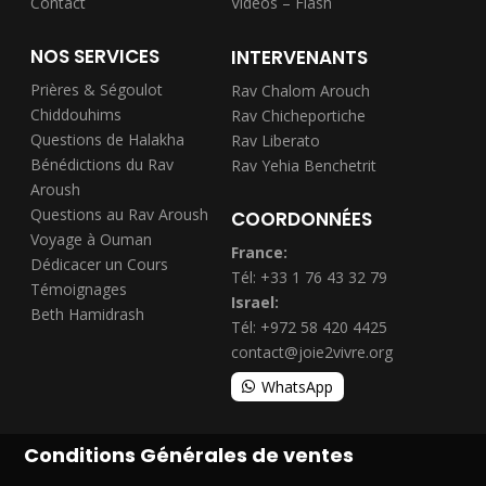
Contact
Videos – Flash
NOS SERVICES
INTERVENANTS
Prières & Ségoulot
Rav Chalom Arouch
Chiddouhims
Rav Chicheportiche
Questions de Halakha
Rav Liberato
Bénédictions du Rav
Rav Yehia Benchetrit
Aroush
Questions au Rav Aroush
COORDONNÉES
Voyage à Ouman
France:
Dédicacer un Cours
Tél: +33 1 76 43 32 79
Témoignages
Israel:
Beth Hamidrash
Tél: +972 58 420 4425
contact@joie2vivre.org
WhatsApp
Conditions Générales de ventes