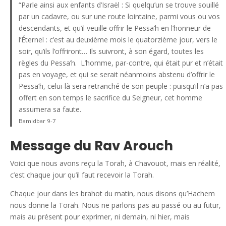
“Parle ainsi aux enfants d’Israël : Si quelqu’un se trouve souillé
par un cadavre, ou sur une route lointaine, parmi vous ou vos
descendants, et qu’il veuille offrir le Pessa’h en l’honneur de
l’Éternel : c’est au deuxième mois le quatorzième jour, vers le
soir, qu’ils l’offriront… Ils suivront, à son égard, toutes les
règles du Pessa’h. L’homme, par-contre, qui était pur et n’était
pas en voyage, et qui se serait néanmoins abstenu d’offrir le
Pessa’h, celui-là sera retranché de son peuple : puisqu’il n’a pas
offert en son temps le sacrifice du Seigneur, cet homme
assumera sa faute.
Bamidbar 9-7
Message du Rav Arouch
Voici que nous avons reçu la Torah, à Chavouot, mais en réalité,
c’est chaque jour qu’il faut recevoir la Torah.
Chaque jour dans les brahot du matin, nous disons qu’Hachem
nous donne la Torah. Nous ne parlons pas au passé ou au futur,
mais au présent pour exprimer, ni demain, ni hier, mais