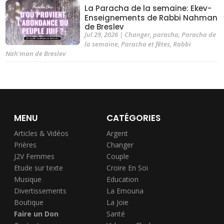
La Paracha de la semaine: Ekev-
Enseignements de Rabbi Nahman
de Breslev
Jul 29, 2026
|
Changer
,
paracha
,
Paracha de
la semaine
,
Paracha et fêtes
,
Rabbi
Nah'man de Breslev
MENU
CATÉGORIES
Articles & Vidéos
Argent
Prières
Changer
J2V Femmes
Couple
Etude sur texte
Croire En Soi
Musique
Education
Divertissements
La Emouna
Boutique
La Joie
Faire un Don
Santé