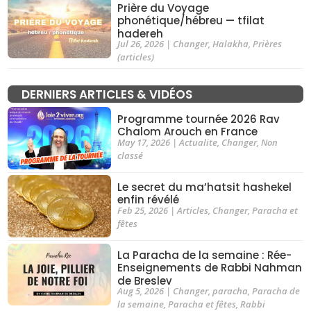
Prière du Voyage
phonétique/hébreu — tfilat
hadereh
Jul 26, 2026
|
Changer
,
Halakha
,
Prières
(articles)
DERNIERS ARTICLES & VIDÉOS
Programme tournée 2026 Rav
Chalom Arouch en France
May 17, 2026
|
Actualite
,
Changer
,
Non
classé
Le secret du ma’hatsit hashekel
enfin révélé
Feb 25, 2026
|
Articles
,
Changer
,
Paracha et
fêtes
La Paracha de la semaine : Rée-
Enseignements de Rabbi Nahman
de Breslev
Aug 5, 2026
|
Changer
,
paracha
,
Paracha de
la semaine
,
Paracha et fêtes
,
Rabbi