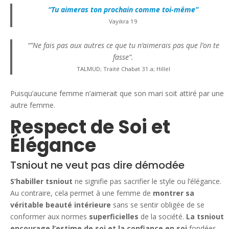
“Tu aimeras ton prochain comme toi-même”
Vayikra 19
“”Ne fais pas aux autres ce que tu n’aimerais pas que l’on te
fasse”.
TALMUD; Traité Chabat 31.a; Hillel
Puisqu’aucune femme n’aimerait que son mari soit attiré par une
autre femme.
Respect de Soi et
Élégance
Tsniout ne veut pas dire démodée
S’habiller tsniout
ne signifie pas sacrifier le style ou l’élégance.
Au contraire, cela permet à une femme de
montrer sa
véritable beauté intérieure
sans se sentir obligée de se
conformer aux normes
superficielles
de la société.
La tsniout
encourage l’estime de soi et la confiance en soi
fondées