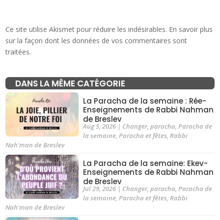
Ce site utilise Akismet pour réduire les indésirables.
En savoir plus
sur la façon dont les données de vos commentaires sont
traitées
.
DANS LA MÊME CATÉGORIE
La Paracha de la semaine : Rée-
Enseignements de Rabbi Nahman
de Breslev
Aug 5, 2026
|
Changer
,
paracha
,
Paracha de
la semaine
,
Paracha et fêtes
,
Rabbi
Nah'man de Breslev
La Paracha de la semaine: Ekev-
Enseignements de Rabbi Nahman
de Breslev
Jul 29, 2026
|
Changer
,
paracha
,
Paracha de
la semaine
,
Paracha et fêtes
,
Rabbi
Nah'man de Breslev