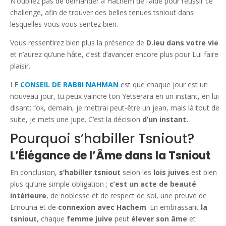
N’oubliez pas de demander à Hachem de l’aide pour réussir ce
challenge, afin de trouver des belles tenues tsniout dans
lesquelles vous vous sentez bien.
Vous ressentirez bien plus la présence de
D.ieu dans votre vie
et n’aurez qu’une hâte, c’est d’avancer encore plus pour Lui faire
plaisir.
LE
CONSEIL DE RABBI NAHMAN
est que chaque jour est un
nouveau jour, tu peux vaincre ton Yetserara en un instant, en lui
disant: “ok, demain, je mettrai peut-être un jean, mais là tout de
suite, je mets une jupe. C’est la décision
d’un instant.
Pourquoi s’habiller Tsniout?
L’Élégance de l’Âme dans la Tsniout
En conclusion,
s’habiller tsniout
selon les
lois juives
est bien
plus qu’une simple obligation ;
c’est un acte de beauté
intérieure
, de noblesse et de respect de soi, une preuve de
Emouna et de
connexion avec Hachem
. En embrassant
la
tsniout
, chaque
femme juive
peut
élever son âme
et