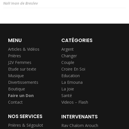
Nah'man de Breslev
MENU
CATÉGORIES
Articles & Vidéos
Argent
Prières
Changer
J2V Femmes
Couple
Etude sur texte
Croire En Soi
Musique
Education
Divertissements
La Emouna
Boutique
La Joie
Faire un Don
Santé
Contact
Videos – Flash
NOS SERVICES
INTERVENANTS
Prières & Ségoulot
Rav Chalom Arouch