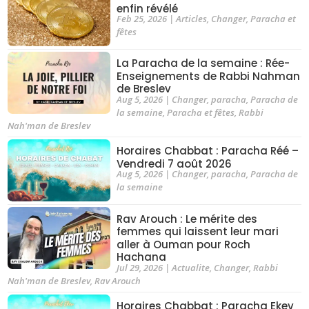
enfin révélé
Feb 25, 2026
|
Articles
,
Changer
,
Paracha et
fêtes
La Paracha de la semaine : Rée-
Enseignements de Rabbi Nahman
de Breslev
Aug 5, 2026
|
Changer
,
paracha
,
Paracha de
la semaine
,
Paracha et fêtes
,
Rabbi
Nah'man de Breslev
Horaires Chabbat : Paracha Réé –
Vendredi 7 août 2026
Aug 5, 2026
|
Changer
,
paracha
,
Paracha de
la semaine
Rav Arouch : Le mérite des
femmes qui laissent leur mari
aller à Ouman pour Roch
Hachana
Jul 29, 2026
|
Actualite
,
Changer
,
Rabbi
Nah'man de Breslev
,
Rav Arouch
Horaires Chabbat : Paracha Ekev