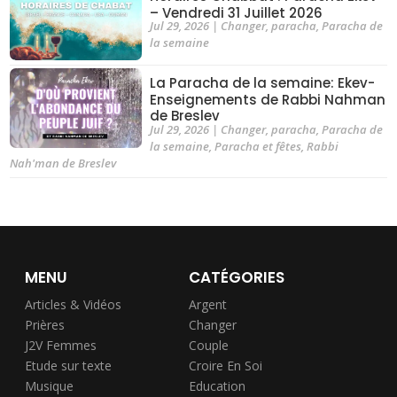
– Vendredi 31 Juillet 2026
Jul 29, 2026
|
Changer
,
paracha
,
Paracha de
la semaine
La Paracha de la semaine: Ekev-
Enseignements de Rabbi Nahman
de Breslev
Jul 29, 2026
|
Changer
,
paracha
,
Paracha de
la semaine
,
Paracha et fêtes
,
Rabbi
Nah'man de Breslev
MENU
CATÉGORIES
Articles & Vidéos
Argent
Prières
Changer
J2V Femmes
Couple
Etude sur texte
Croire En Soi
Musique
Education