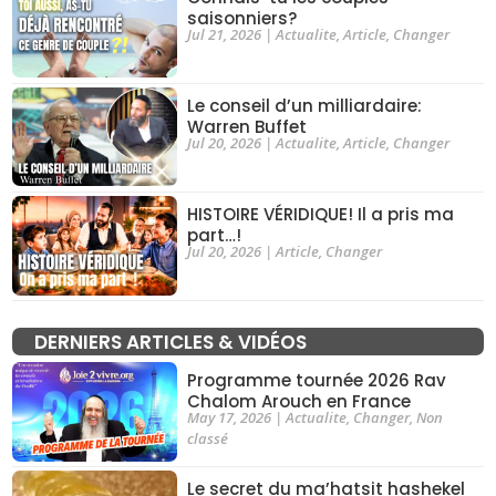
saisonniers?
Jul 21, 2026
|
Actualite
,
Article
,
Changer
Le conseil d’un milliardaire:
Warren Buffet
Jul 20, 2026
|
Actualite
,
Article
,
Changer
HISTOIRE VÉRIDIQUE! Il a pris ma
part…!
Jul 20, 2026
|
Article
,
Changer
DERNIERS ARTICLES & VIDÉOS
Programme tournée 2026 Rav
Chalom Arouch en France
May 17, 2026
|
Actualite
,
Changer
,
Non
classé
Le secret du ma’hatsit hashekel