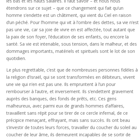
les bas et les hauts salaires. Il faut savoir – et nous nous
étendrons sur ce sujet – que ce changement qui fait qu’un
homme s’endette est un châtiment, qui vient du Ciel en raison
d’un péché. Pour l’homme qui vit à l’ombre des dettes, sa vie n’est
pas une vie, car sa joie de vivre en est affectée, tout autant que
la paix de son foyer, l’éducation de ses enfants, ou encore la
santé. Sa vie est intenable, sous tension, dans le malheur, et des
dommages importants, matériels et spirituels sont le lot de son
quotidien.
Le plus regrettable, c’est que de nombreuses personnes fidèles à
la religion d’Israël, qui se sont transformées en débiteurs, vivent
une vie qui n’en est pas une. Ils empruntent à l’un pour
rembourser à l’autre, et inversement. Ils s’endettent gravement
auprès des banques, des fonds de prêts, etc. Ces gens
malheureux, avec parmi eux de grands hommes d’affaires,
travaillent sans répit pour se tirer de ce cercle infernal, de ce
précipice menaçant, effrayant, mais sans succès. Ils ont beau
s’investir de toutes leurs forces, travailler du coucher du soleil au
coucher de leur âme, ils demeurent incapables de se sortir de