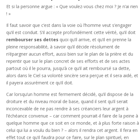
Et si la personne argue : « Que voulez-vous chez moi ? Je n’ai rien
! »
Il faut savoir que c’est dans la voie où l’homme veut s’engager
qu’il est conduit. S’il accepte profondément cette vérité, qu’il doit
rembourser ses dettes
quoi qu’il arrive, et qu’il en prenne la
pleine responsabilité, à savoir qu’il décide résolument de
n’épargner aucun effort, aussi bien sur le plan de la prière et du
repentir que sur le plan concret de ses efforts et de ses actes
partout où il le pourra, jusqu’à ce qu’il ait remboursé sa dette,
alors dans le Ciel sa volonté sincère sera perçue et il sera aidé, et
il payera assurément ce qu’il doit.
Car lorsqu’un homme est fermement décidé, qu’il dispose de la
droiture et du niveau moral de base, quand il sent qu’il serait
inconcevable de ne pas rendre à ses créanciers leur argent à
l’échéance convenue – car comment pourrait-il faire de la peine à
quelque homme que ce soit en ce monde, et à plus forte raison à
celui qui lui a voulu du bien ? – alors il rendra cet argent. Il fera en
effet tout ce qu’il faudra pour ce faire, sur le plan spirituel, en