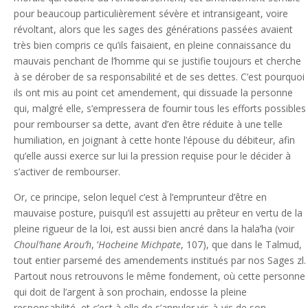
pour beaucoup particulièrement sévère et intransigeant, voire
révoltant, alors que les sages des générations passées avaient
très bien compris ce qu’ils faisaient, en pleine connaissance du
mauvais penchant de l’homme qui se justifie toujours et cherche
à se dérober de sa responsabilité et de ses dettes. C’est pourquoi
ils ont mis au point cet amendement, qui dissuade la personne
qui, malgré elle, s’empressera de fournir tous les efforts possibles
pour rembourser sa dette, avant d’en être réduite à une telle
humiliation, en joignant à cette honte l’épouse du débiteur, afin
qu’elle aussi exerce sur lui la pression requise pour le décider à
s’activer de rembourser.
Or, ce principe, selon lequel c’est à l’emprunteur d’être en
mauvaise posture, puisqu’il est assujetti au prêteur en vertu de la
pleine rigueur de la loi, est aussi bien ancré dans la hala’ha (voir
Choul’hane Arou’h
, ‘
Hocheine Michpate
, 107), que dans le Talmud,
tout entier parsemé des amendements institués par nos Sages zl.
Partout nous retrouvons le même fondement, où cette personne
qui doit de l’argent à son prochain, endosse la pleine
responsabilité, et c’est à elle de s’annuler vis-à-vis de son