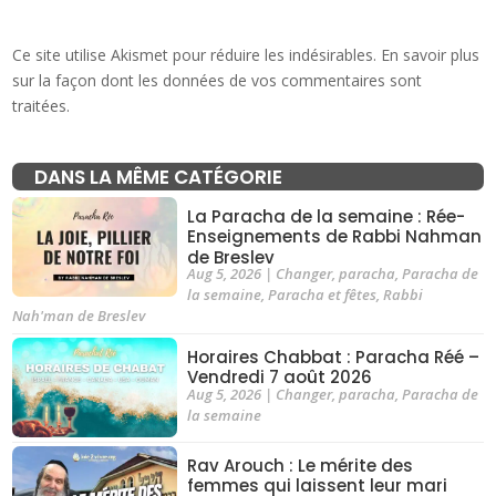
Ce site utilise Akismet pour réduire les indésirables.
En savoir plus
sur la façon dont les données de vos commentaires sont
traitées
.
DANS LA MÊME CATÉGORIE
La Paracha de la semaine : Rée-
Enseignements de Rabbi Nahman
de Breslev
Aug 5, 2026
|
Changer
,
paracha
,
Paracha de
la semaine
,
Paracha et fêtes
,
Rabbi
Nah'man de Breslev
Horaires Chabbat : Paracha Réé –
Vendredi 7 août 2026
Aug 5, 2026
|
Changer
,
paracha
,
Paracha de
la semaine
Rav Arouch : Le mérite des
femmes qui laissent leur mari