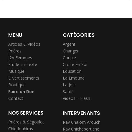
MENU
CATÉGORIES
Articles & Vidéos
Argent
Prières
Changer
J2V Femmes
Couple
Etude sur texte
Croire En Soi
Musique
Education
Divertissements
La Emouna
Boutique
La Joie
Faire un Don
Santé
Contact
Videos – Flash
NOS SERVICES
INTERVENANTS
Prières & Ségoulot
Rav Chalom Arouch
Chiddouhims
Rav Chicheportiche