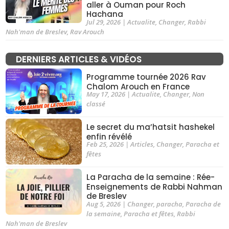
aller à Ouman pour Roch
Hachana
Jul 29, 2026
|
Actualite
,
Changer
,
Rabbi
Nah'man de Breslev
,
Rav Arouch
DERNIERS ARTICLES & VIDÉOS
Programme tournée 2026 Rav
Chalom Arouch en France
May 17, 2026
|
Actualite
,
Changer
,
Non
classé
Le secret du ma’hatsit hashekel
enfin révélé
Feb 25, 2026
|
Articles
,
Changer
,
Paracha et
fêtes
La Paracha de la semaine : Rée-
Enseignements de Rabbi Nahman
de Breslev
Aug 5, 2026
|
Changer
,
paracha
,
Paracha de
la semaine
,
Paracha et fêtes
,
Rabbi
Nah'man de Breslev