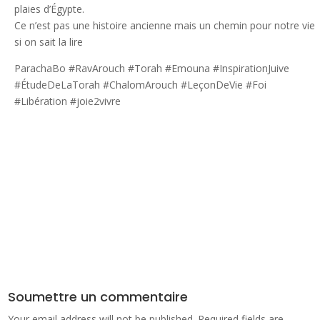
plaies d’Égypte.
Ce n’est pas une histoire ancienne mais un chemin pour notre vie
si on sait la lire
ParachaBo #RavArouch #Torah #Emouna #InspirationJuive
#ÉtudeDeLaTorah #ChalomArouch #LeçonDeVie #Foi
#Libération #joie2vivre
Soumettre un commentaire
Your email address will not be published.
Required fields are