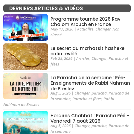
DERNIERS ARTICLES & VIDÉOS
Programme tournée 2026 Rav
Chalom Arouch en France
May 17, 2026
|
Actualite
,
Changer
,
Non
classé
Le secret du ma’hatsit hashekel
enfin révélé
Feb 25, 2026
|
Articles
,
Changer
,
Paracha et
fêtes
La Paracha de la semaine : Rée-
Enseignements de Rabbi Nahman
de Breslev
Aug 5, 2026
|
Changer
,
paracha
,
Paracha de
la semaine
,
Paracha et fêtes
,
Rabbi
Nah'man de Breslev
Horaires Chabbat : Paracha Réé –
Vendredi 7 août 2026
Aug 5, 2026
|
Changer
,
paracha
,
Paracha de
la semaine