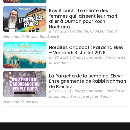
Rav Arouch : Le mérite des
femmes qui laissent leur mari
aller à Ouman pour Roch
Hachana
Jul 29, 2026
|
Actualite
,
Changer
,
Rabbi
Nah'man de Breslev
,
Rav Arouch
Horaires Chabbat : Paracha Ekev
– Vendredi 31 Juillet 2026
Jul 29, 2026
|
Changer
,
paracha
,
Paracha de
la semaine
La Paracha de la semaine: Ekev-
Enseignements de Rabbi Nahman
de Breslev
Jul 29, 2026
|
Changer
,
paracha
,
Paracha de
la semaine
,
Paracha et fêtes
,
Rabbi
Nah'man de Breslev