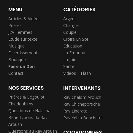
MENU
CATÉGORIES
Articles & Vidéos
Argent
Prières
Changer
J2V Femmes
Couple
Etude sur texte
Croire En Soi
Musique
Education
Divertissements
La Emouna
Boutique
La Joie
Faire un Don
Santé
Contact
Videos – Flash
NOS SERVICES
INTERVENANTS
Prières & Ségoulot
Rav Chalom Arouch
Chiddouhims
Rav Chicheportiche
Questions de Halakha
Rav Liberato
Bénédictions du Rav
Rav Yehia Benchetrit
Aroush
Questions au Rav Aroush
COORDONNÉES