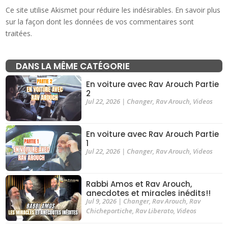
Ce site utilise Akismet pour réduire les indésirables.
En savoir plus
sur la façon dont les données de vos commentaires sont
traitées
.
DANS LA MÊME CATÉGORIE
En voiture avec Rav Arouch Partie
2
Jul 22, 2026
|
Changer
,
Rav Arouch
,
Videos
En voiture avec Rav Arouch Partie
1
Jul 22, 2026
|
Changer
,
Rav Arouch
,
Videos
Rabbi Amos et Rav Arouch,
anecdotes et miracles inédits!!
Jul 9, 2026
|
Changer
,
Rav Arouch
,
Rav
Chicheportiche
,
Rav Liberato
,
Videos