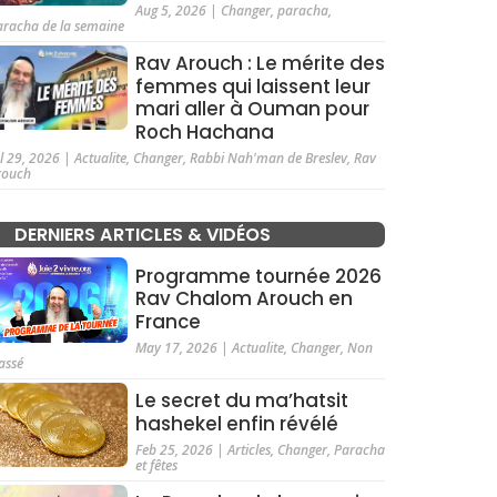
Aug 5, 2026
|
Changer
,
paracha
,
aracha de la semaine
Rav Arouch : Le mérite des
femmes qui laissent leur
mari aller à Ouman pour
Roch Hachana
ul 29, 2026
|
Actualite
,
Changer
,
Rabbi Nah'man de Breslev
,
Rav
rouch
DERNIERS ARTICLES & VIDÉOS
Programme tournée 2026
Rav Chalom Arouch en
France
May 17, 2026
|
Actualite
,
Changer
,
Non
assé
Le secret du ma’hatsit
hashekel enfin révélé
Feb 25, 2026
|
Articles
,
Changer
,
Paracha
et fêtes