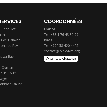
SERVICES
COORDONNÉES
& Ségoulot
France:
hims
Tél: +33 1 76 43 32 79
s de Halakha
Israel:
ions du Rav
Tél: +972 58 420 4425
contact@joie2vivre.org
s au Rav
Contact WhatsApp
à Ouman
r un Cours
ages
midrash Online