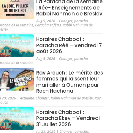
La Paracha de la semaine
: Rée- Enseignements de
Rabbi Nahman de Breslev
Aug 5, 2026
|
Changer
,
paracha
,
aracha de la semaine
,
Paracha et fêtes
,
Rabbi Nah'man de
reslev
Horaires Chabbat :
Paracha Réé – Vendredi 7
août 2026
Aug 5, 2026
|
Changer
,
paracha
,
aracha de la semaine
Rav Arouch : Le mérite des
femmes qui laissent leur
mari aller à Ouman pour
Roch Hachana
ul 29, 2026
|
Actualite
,
Changer
,
Rabbi Nah'man de Breslev
,
Rav
rouch
Horaires Chabbat :
Paracha Ekev – Vendredi
31 Juillet 2026
Jul 29, 2026
|
Changer
,
paracha
,