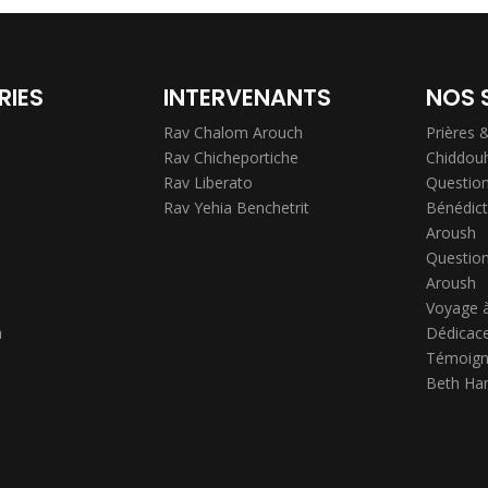
RIES
INTERVENANTS
NOS 
Rav Chalom Arouch
Prières 
Rav Chicheportiche
Chiddou
Rav Liberato
Question
Rav Yehia Benchetrit
Bénédict
Aroush
Question
Aroush
Voyage 
h
Dédicace
Témoign
Beth Ha