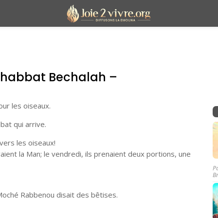
Shabbat Bechalah –
ur les oiseaux.
at qui arrive.
vers les oiseaux!
aient la Man; le vendredi, ils prenaient deux portions, une
P
B
oché Rabbenou disait des bêtises.