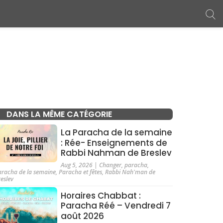
DANS LA MÊME CATÉGORIE
La Paracha de la semaine
: Rée- Enseignements de
Rabbi Nahman de Breslev
Aug 5, 2026
|
Changer
,
paracha
,
aracha de la semaine
,
Paracha et fêtes
,
Rabbi Nah'man de
reslev
Horaires Chabbat :
Paracha Réé – Vendredi 7
août 2026