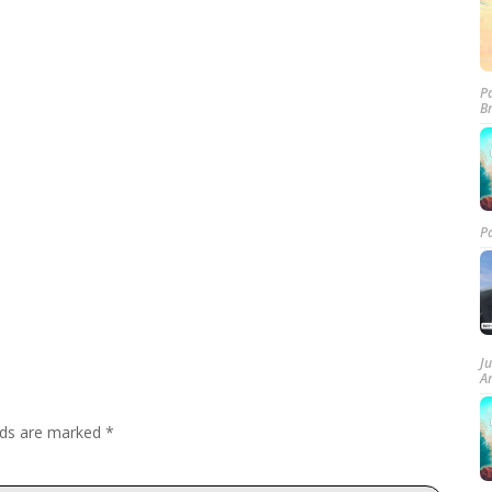
P
B
P
J
A
elds are marked
*