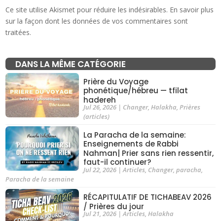
Ce site utilise Akismet pour réduire les indésirables.
En savoir plus
sur la façon dont les données de vos commentaires sont
traitées
.
DANS LA MÊME CATÉGORIE
Prière du Voyage
phonétique/hébreu — tfilat
hadereh
Jul 26, 2026
|
Changer
,
Halakha
,
Prières
(articles)
La Paracha de la semaine:
Enseignements de Rabbi
Nahman| Prier sans rien ressentir,
faut-il continuer?
Jul 22, 2026
|
Articles
,
Changer
,
paracha
,
Paracha de la semaine
RÉCAPITULATIF DE TICHABEAV 2026
/ Prières du jour
Jul 21, 2026
|
Articles
,
Halakha