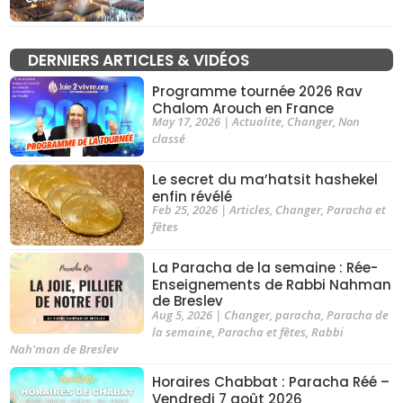
DERNIERS ARTICLES & VIDÉOS
Programme tournée 2026 Rav
Chalom Arouch en France
May 17, 2026
|
Actualite
,
Changer
,
Non
classé
Le secret du ma’hatsit hashekel
enfin révélé
Feb 25, 2026
|
Articles
,
Changer
,
Paracha et
fêtes
La Paracha de la semaine : Rée-
Enseignements de Rabbi Nahman
de Breslev
Aug 5, 2026
|
Changer
,
paracha
,
Paracha de
la semaine
,
Paracha et fêtes
,
Rabbi
Nah'man de Breslev
Horaires Chabbat : Paracha Réé –
Vendredi 7 août 2026