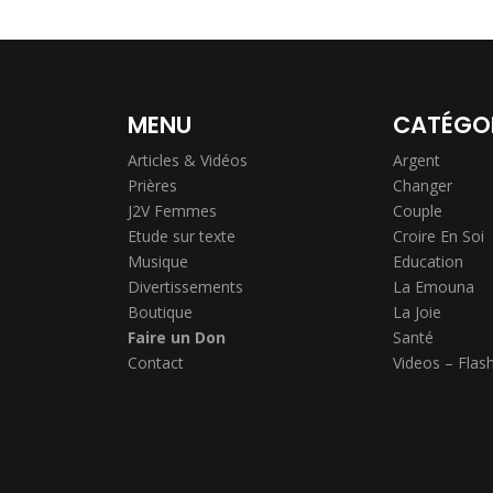
MENU
CATÉGO
Articles & Vidéos
Argent
Prières
Changer
J2V Femmes
Couple
Etude sur texte
Croire En Soi
Musique
Education
Divertissements
La Emouna
Boutique
La Joie
Faire un Don
Santé
Contact
Videos – Flas