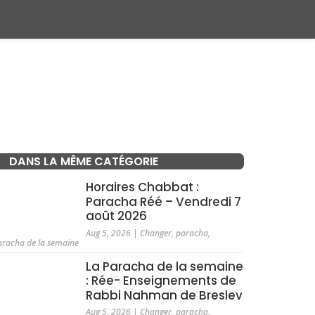
DANS LA MÊME CATÉGORIE
Horaires Chabbat :
Paracha Réé – Vendredi 7
août 2026
Aug 5, 2026
|
Changer
,
paracha
,
aracha de la semaine
La Paracha de la semaine
: Rée- Enseignements de
Rabbi Nahman de Breslev
Aug 5, 2026
|
Changer
,
paracha
,