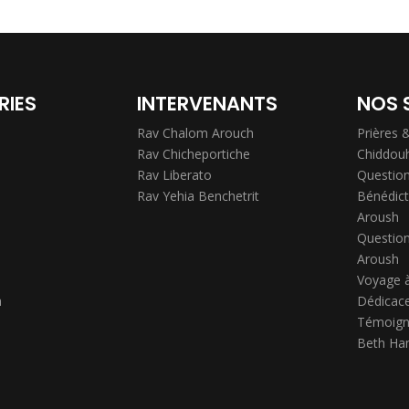
RIES
INTERVENANTS
NOS 
Rav Chalom Arouch
Prières 
Rav Chicheportiche
Chiddou
Rav Liberato
Question
Rav Yehia Benchetrit
Bénédict
Aroush
Question
Aroush
Voyage 
h
Dédicace
Témoign
Beth Ha