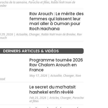
aracha de la semaine
,
Paracha et fêtes
,
Rabbi Nah'man de
reslev
Rav Arouch : Le mérite des
femmes qui laissent leur
mari aller à Ouman pour
Roch Hachana
ul 29, 2026
|
Actualite
,
Changer
,
Rabbi Nah'man de Breslev
,
Rav
rouch
DERNIERS ARTICLES & VIDÉOS
Programme tournée 2026
Rav Chalom Arouch en
France
May 17, 2026
|
Actualite
,
Changer
,
Non
assé
Le secret du ma’hatsit
hashekel enfin révélé
Feb 25, 2026
|
Articles
,
Changer
,
Paracha
et fêtes