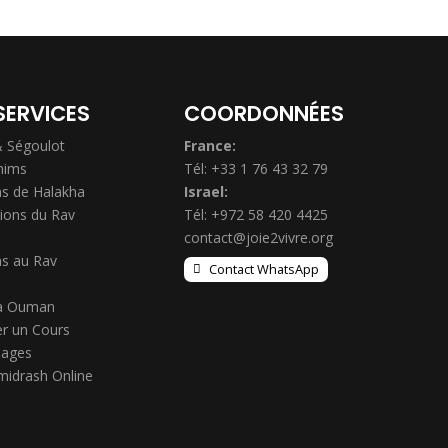
SERVICES
COORDONNÉES
& Ségoulot
France:
hims
Tél: +33 1 76 43 32 79
s de Halakha
Israel:
ions du Rav
Tél: +972 58 420 4425
contact@joie2vivre.org
s au Rav
Contact WhatsApp
à Ouman
r un Cours
ages
midrash Online