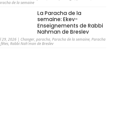
aracha de la semaine
La Paracha de la
semaine: Ekev-
Enseignements de Rabbi
Nahman de Breslev
ul 29, 2026
|
Changer
,
paracha
,
Paracha de la semaine
,
Paracha
 fêtes
,
Rabbi Nah'man de Breslev