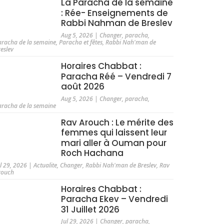
La Paracha de la semaine
: Rée- Enseignements de
Rabbi Nahman de Breslev
Aug 5, 2026
|
Changer
,
paracha
,
aracha de la semaine
,
Paracha et fêtes
,
Rabbi Nah'man de
reslev
Horaires Chabbat :
Paracha Réé – Vendredi 7
août 2026
Aug 5, 2026
|
Changer
,
paracha
,
aracha de la semaine
Rav Arouch : Le mérite des
femmes qui laissent leur
mari aller à Ouman pour
Roch Hachana
ul 29, 2026
|
Actualite
,
Changer
,
Rabbi Nah'man de Breslev
,
Rav
rouch
Horaires Chabbat :
Paracha Ekev – Vendredi
31 Juillet 2026
Jul 29, 2026
|
Changer
,
paracha
,