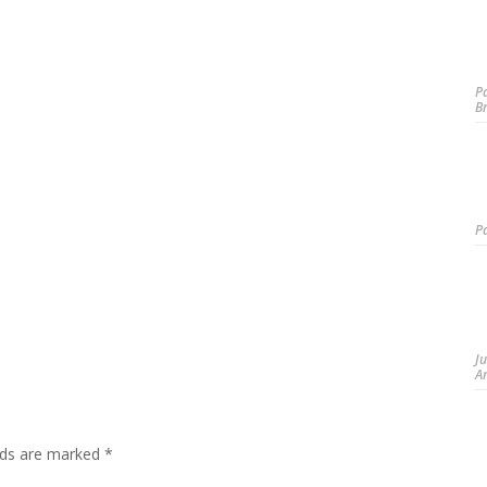
P
B
P
J
A
elds are marked
*