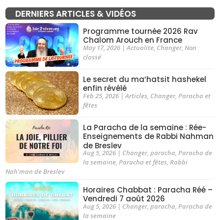
DERNIERS ARTICLES & VIDÉOS
Programme tournée 2026 Rav
Chalom Arouch en France
May 17, 2026
|
Actualite
,
Changer
,
Non
classé
Le secret du ma’hatsit hashekel
enfin révélé
Feb 25, 2026
|
Articles
,
Changer
,
Paracha et
fêtes
La Paracha de la semaine : Rée-
Enseignements de Rabbi Nahman
de Breslev
Aug 5, 2026
|
Changer
,
paracha
,
Paracha de
la semaine
,
Paracha et fêtes
,
Rabbi
Nah'man de Breslev
Horaires Chabbat : Paracha Réé –
Vendredi 7 août 2026
Aug 5, 2026
|
Changer
,
paracha
,
Paracha de
la semaine