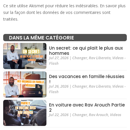
Ce site utilise Akismet pour réduire les indésirables.
En savoir plus
sur la façon dont les données de vos commentaires sont
traitées
.
DANS LA MÊME CATÉGORIE
Un secret: ce qui plait le plus aux
hommes
Jul 27, 2026
|
Changer
,
Rav Liberato
,
Videos -
Flash
Des vacances en famille réussies
!
Jul 26, 2026
|
Changer
,
Rav Liberato
,
Videos -
Flash
En voiture avec Rav Arouch Partie
2
Jul 22, 2026
|
Changer
,
Rav Arouch
,
Videos