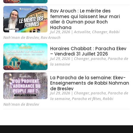
Rav Arouch : Le mérite des
femmes qui laissent leur mari
aller à Ouman pour Roch
Hachana
Jul 29, 2026
|
Actualite
,
Changer
,
Rabbi
Nah'man de Breslev
,
Rav Arouch
Horaires Chabbat : Paracha Ekev
– Vendredi 31 Juillet 2026
Jul 29, 2026
|
Changer
,
paracha
,
Paracha de
la semaine
La Paracha de la semaine: Ekev-
Enseignements de Rabbi Nahman
de Breslev
Jul 29, 2026
|
Changer
,
paracha
,
Paracha de
la semaine
,
Paracha et fêtes
,
Rabbi
Nah'man de Breslev