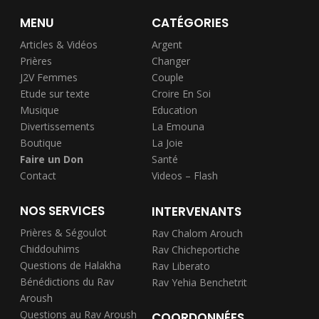
MENU
CATÉGORIES
Articles & Vidéos
Argent
Prières
Changer
J2V Femmes
Couple
Etude sur texte
Croire En Soi
Musique
Education
Divertissements
La Emouna
Boutique
La Joie
Faire un Don
Santé
Contact
Videos – Flash
NOS SERVICES
INTERVENANTS
Prières & Ségoulot
Rav Chalom Arouch
Chiddouhims
Rav Chicheportiche
Questions de Halakha
Rav Liberato
Bénédictions du Rav
Rav Yehia Benchetrit
Aroush
Questions au Rav Aroush
COORDONNÉES