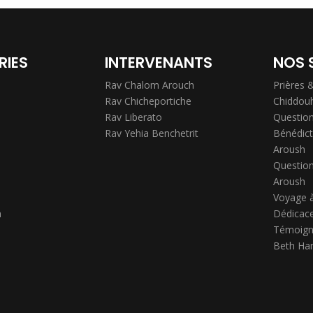
RIES
INTERVENANTS
NOS 
Rav Chalom Arouch
Prières 
Rav Chicheportiche
Chiddou
Rav Liberato
Question
Rav Yehia Benchetrit
Bénédict
Aroush
Question
Aroush
Voyage 
h
Dédicace
Témoign
Beth Ha