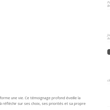
P
B
J
A
cl
forme une vie. Ce témoignage profond éveille la
 réfléchir sur ses choix, ses priorités et sa propre