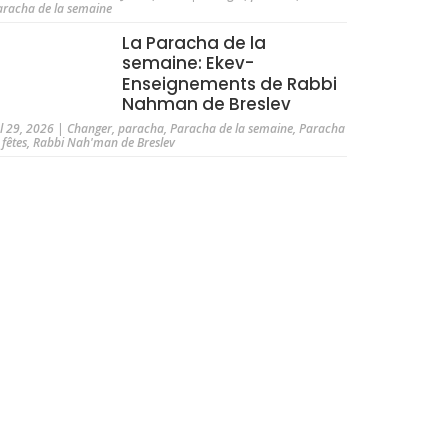
aracha de la semaine
La Paracha de la
semaine: Ekev-
Enseignements de Rabbi
Nahman de Breslev
ul 29, 2026
|
Changer
,
paracha
,
Paracha de la semaine
,
Paracha
 fêtes
,
Rabbi Nah'man de Breslev