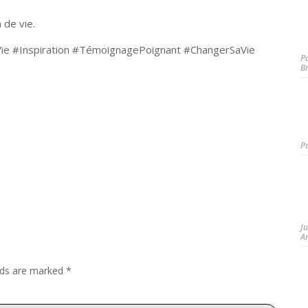
 de vie.
Vie #Inspiration #TémoignagePoignant #ChangerSaVie
P
B
P
J
A
elds are marked
*