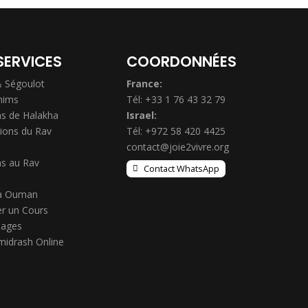
SERVICES
COORDONNÉES
& Ségoulot
France:
hims
Tél: +33 1 76 43 32 79
s de Halakha
Israel:
ions du Rav
Tél: +972 58 420 4425
contact@joie2vivre.org
s au Rav
Contact WhatsApp
à Ouman
r un Cours
ages
midrash Online