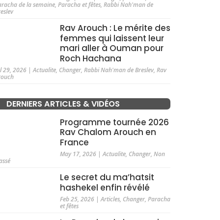
aracha de la semaine
,
Paracha et fêtes
,
Rabbi Nah'man de
reslev
Rav Arouch : Le mérite des
femmes qui laissent leur
mari aller à Ouman pour
Roch Hachana
ul 29, 2026
|
Actualite
,
Changer
,
Rabbi Nah'man de Breslev
,
Rav
rouch
DERNIERS ARTICLES & VIDÉOS
Programme tournée 2026
Rav Chalom Arouch en
France
May 17, 2026
|
Actualite
,
Changer
,
Non
assé
Le secret du ma’hatsit
hashekel enfin révélé
Feb 25, 2026
|
Articles
,
Changer
,
Paracha
et fêtes