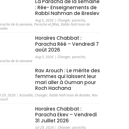
La Paracha de la semaine
: Rée- Enseignements de
Rabbi Nahman de Breslev
Aug 5, 2026
|
Changer
,
paracha
,
aracha de la semaine
,
Paracha et fêtes
,
Rabbi Nah'man de
reslev
Horaires Chabbat :
Paracha Réé – Vendredi 7
août 2026
Aug 5, 2026
|
Changer
,
paracha
,
aracha de la semaine
Rav Arouch : Le mérite des
femmes qui laissent leur
mari aller à Ouman pour
Roch Hachana
ul 29, 2026
|
Actualite
,
Changer
,
Rabbi Nah'man de Breslev
,
Rav
rouch
Horaires Chabbat :
Paracha Ekev – Vendredi
31 Juillet 2026
Jul 29, 2026
|
Changer
,
paracha
,