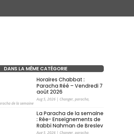
DANS LA MÊME CATÉGORIE
Horaires Chabbat :
Paracha Réé – Vendredi 7
août 2026
Aug 5, 2026
|
Changer
,
paracha
,
aracha de la semaine
La Paracha de la semaine
: Rée- Enseignements de
Rabbi Nahman de Breslev
Aug 5, 2026
|
Changer
,
paracha
,