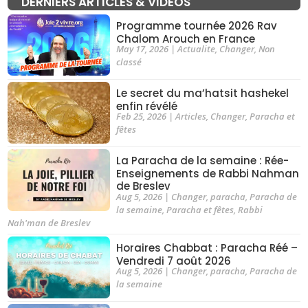
DERNIERS ARTICLES & VIDÉOS
Programme tournée 2026 Rav
Chalom Arouch en France
May 17, 2026
|
Actualite
,
Changer
,
Non
classé
Le secret du ma’hatsit hashekel
enfin révélé
Feb 25, 2026
|
Articles
,
Changer
,
Paracha et
fêtes
La Paracha de la semaine : Rée-
Enseignements de Rabbi Nahman
de Breslev
Aug 5, 2026
|
Changer
,
paracha
,
Paracha de
la semaine
,
Paracha et fêtes
,
Rabbi
Nah'man de Breslev
Horaires Chabbat : Paracha Réé –
Vendredi 7 août 2026
Aug 5, 2026
|
Changer
,
paracha
,
Paracha de
la semaine