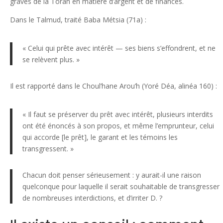
graves de la Torah en matière d’argent et de finances.
Dans le Talmud, traité Baba Métsia (71a) :
« Celui qui prête avec intérêt — ses biens s’effondrent, et ne
se relèvent plus. »
Il est rapporté dans le Choul’hane Arou’h (Yoré Déa, alinéa 160) :
« Il faut se préserver du prêt avec intérêt, plusieurs interdits
ont été énoncés à son propos, et même l’emprunteur, celui
qui accorde [le prêt], le garant et les témoins les
transgressent. »
Chacun doit penser sérieusement : y aurait-il une raison
quelconque pour laquelle il serait souhaitable de transgresser
de nombreuses interdictions, et d’irriter D. ?