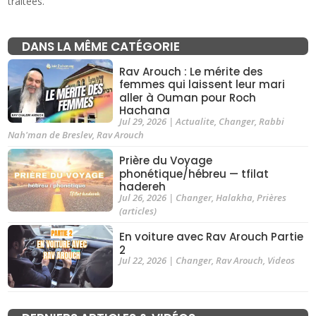
traitées
.
DANS LA MÊME CATÉGORIE
Rav Arouch : Le mérite des
femmes qui laissent leur mari
aller à Ouman pour Roch
Hachana
Jul 29, 2026
|
Actualite
,
Changer
,
Rabbi
Nah'man de Breslev
,
Rav Arouch
Prière du Voyage
phonétique/hébreu — tfilat
hadereh
Jul 26, 2026
|
Changer
,
Halakha
,
Prières
(articles)
En voiture avec Rav Arouch Partie
2
Jul 22, 2026
|
Changer
,
Rav Arouch
,
Videos