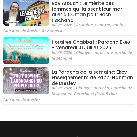
Rav Arouch : Le mérite des
femmes qui laissent leur mari
aller à Ouman pour Roch
Hachana
Jul 29, 2026
|
Actualite
,
Changer
,
Rabbi
Nah'man de Breslev
,
Rav Arouch
Horaires Chabbat : Paracha Ekev
– Vendredi 31 Juillet 2026
Jul 29, 2026
|
Changer
,
paracha
,
Paracha de
la semaine
La Paracha de la semaine: Ekev-
Enseignements de Rabbi Nahman
de Breslev
Jul 29, 2026
|
Changer
,
paracha
,
Paracha de
la semaine
,
Paracha et fêtes
,
Rabbi
Nah'man de Breslev