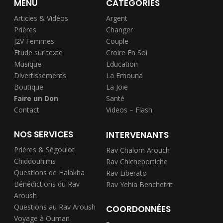
MENU
CATÉGORIES
Articles & Vidéos
Argent
Prières
Changer
J2V Femmes
Couple
Etude sur texte
Croire En Soi
Musique
Education
Divertissements
La Emouna
Boutique
La Joie
Faire un Don
Santé
Contact
Videos – Flash
NOS SERVICES
INTERVENANTS
Prières & Ségoulot
Rav Chalom Arouch
Chiddouhims
Rav Chicheportiche
Questions de Halakha
Rav Liberato
Bénédictions du Rav
Rav Yehia Benchetrit
Aroush
Questions au Rav Aroush
COORDONNÉES
Voyage à Ouman