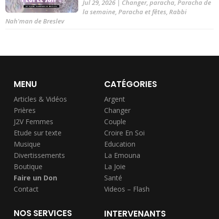
Jul 29, 2026
|
Changer
,
paracha
,
Paracha de
la semaine
,
Paracha et fêtes
,
Rabbi
Nah'man de Breslev
MENU
CATÉGORIES
Articles & Vidéos
Argent
Prières
Changer
J2V Femmes
Couple
Etude sur texte
Croire En Soi
Musique
Education
Divertissements
La Emouna
Boutique
La Joie
Faire un Don
Santé
Contact
Videos – Flash
NOS SERVICES
INTERVENANTS