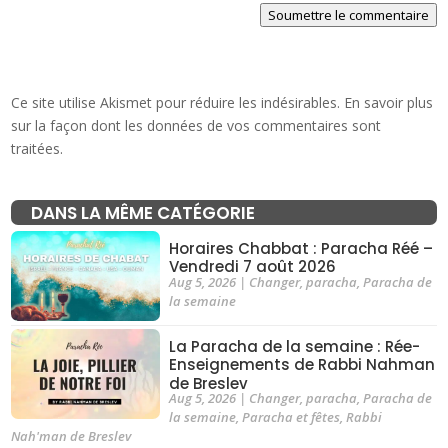
Soumettre le commentaire
Ce site utilise Akismet pour réduire les indésirables.
En savoir plus
sur la façon dont les données de vos commentaires sont
traitées
.
DANS LA MÊME CATÉGORIE
Horaires Chabbat : Paracha Réé –
Vendredi 7 août 2026
Aug 5, 2026
|
Changer
,
paracha
,
Paracha de
la semaine
La Paracha de la semaine : Rée-
Enseignements de Rabbi Nahman
de Breslev
Aug 5, 2026
|
Changer
,
paracha
,
Paracha de
la semaine
,
Paracha et fêtes
,
Rabbi
Nah'man de Breslev