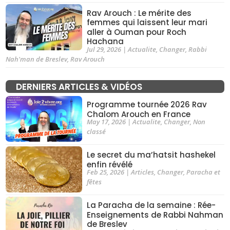
Rav Arouch : Le mérite des
femmes qui laissent leur mari
aller à Ouman pour Roch
Hachana
Jul 29, 2026
|
Actualite
,
Changer
,
Rabbi
Nah'man de Breslev
,
Rav Arouch
DERNIERS ARTICLES & VIDÉOS
Programme tournée 2026 Rav
Chalom Arouch en France
May 17, 2026
|
Actualite
,
Changer
,
Non
classé
Le secret du ma’hatsit hashekel
enfin révélé
Feb 25, 2026
|
Articles
,
Changer
,
Paracha et
fêtes
La Paracha de la semaine : Rée-
Enseignements de Rabbi Nahman
de Breslev