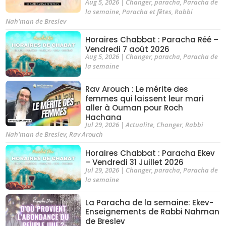
Aug 5, 2026
|
Changer
,
paracha
,
Paracha de
la semaine
,
Paracha et fêtes
,
Rabbi
Nah'man de Breslev
Horaires Chabbat : Paracha Réé –
Vendredi 7 août 2026
Aug 5, 2026
|
Changer
,
paracha
,
Paracha de
la semaine
Rav Arouch : Le mérite des
femmes qui laissent leur mari
aller à Ouman pour Roch
Hachana
Jul 29, 2026
|
Actualite
,
Changer
,
Rabbi
Nah'man de Breslev
,
Rav Arouch
Horaires Chabbat : Paracha Ekev
– Vendredi 31 Juillet 2026
Jul 29, 2026
|
Changer
,
paracha
,
Paracha de
la semaine
La Paracha de la semaine: Ekev-
Enseignements de Rabbi Nahman
de Breslev