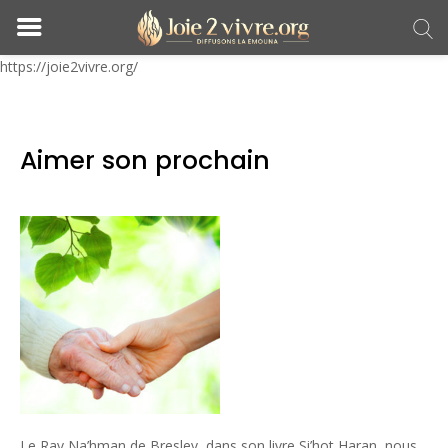
https://joie2vivre.org/
Aimer son prochain
Le Rav Na’hman de Breslev, dans son livre Si’hot Haran, nous