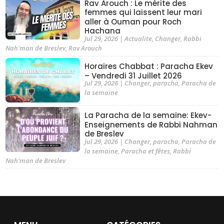
Rav Arouch : Le mérite des
femmes qui laissent leur mari
aller à Ouman pour Roch
Hachana
Jul 29, 2026
|
Actualite
,
Changer
,
Rabbi
Nah'man de Breslev
,
Rav Arouch
Horaires Chabbat : Paracha Ekev
– Vendredi 31 Juillet 2026
Jul 29, 2026
|
Changer
,
paracha
,
Paracha de
la semaine
La Paracha de la semaine: Ekev-
Enseignements de Rabbi Nahman
de Breslev
Jul 29, 2026
|
Changer
,
paracha
,
Paracha de
la semaine
,
Paracha et fêtes
,
Rabbi
Nah'man de Breslev