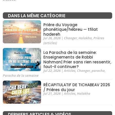
DANS LA MÊME CATÉGORIE
Prière du Voyage
phonétique/hébreu — tfilat
hadereh
Jul 26, 2026
|
Changer
,
Halakha
,
Prières
(articles)
La Paracha de la semaine:
Enseignements de Rabbi
Nahman| Prier sans rien ressentir,
faut-il continuer?
Jul 22, 2026
|
Articles
,
Changer
,
paracha
,
Paracha de la semaine
RÉCAPITULATIF DE TICHABEAV 2026
/ Prières du jour
Jul 21, 2026
|
Articles
,
Halakha
DERNIERS ARTICLES & VIDÉOS