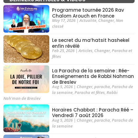
Programme tournée 2026 Rav
Chalom Arouch en France
May 17, 2026
|
Actualite
,
Changer
,
Non
classé
Le secret du ma’hatsit hashekel
enfin révélé
Feb 25, 2026
|
Articles
,
Changer
,
Paracha et
fêtes
La Paracha de la semaine : Rée-
Enseignements de Rabbi Nahman
de Breslev
Aug 5, 2026
|
Changer
,
paracha
,
Paracha de
la semaine
,
Paracha et fêtes
,
Rabbi
Nah'man de Breslev
Horaires Chabbat : Paracha Réé –
Vendredi 7 août 2026
Aug 5, 2026
|
Changer
,
paracha
,
Paracha de
la semaine