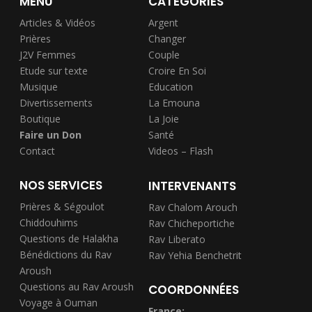
MENU
CATÉGORIES
Articles & Vidéos
Argent
Prières
Changer
J2V Femmes
Couple
Etude sur texte
Croire En Soi
Musique
Education
Divertissements
La Emouna
Boutique
La Joie
Faire un Don
Santé
Contact
Videos – Flash
NOS SERVICES
INTERVENANTS
Prières & Ségoulot
Rav Chalom Arouch
Chiddouhims
Rav Chicheportiche
Questions de Halakha
Rav Liberato
Bénédictions du Rav
Rav Yehia Benchetrit
Aroush
Questions au Rav Aroush
COORDONNÉES
Voyage à Ouman
France: