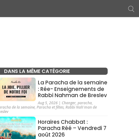
DANS LA MÊME CATÉGORIE
La Paracha de la semaine
: Rée- Enseignements de
Rabbi Nahman de Breslev
Aug 5, 2026
|
Changer
,
paracha
,
aracha de la semaine
,
Paracha et fêtes
,
Rabbi Nah'man de
reslev
Horaires Chabbat :
Paracha Réé – Vendredi 7
août 2026