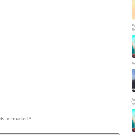
P
B
P
J
A
elds are marked
*