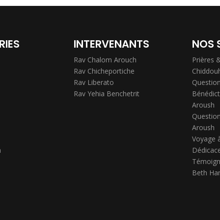
RIES
INTERVENANTS
NOS 
Rav Chalom Arouch
Prières 
Rav Chicheportiche
Chiddou
Rav Liberato
Question
Rav Yehia Benchetrit
Bénédict
Aroush
Question
Aroush
Voyage 
h
Dédicace
Témoign
Beth Ha