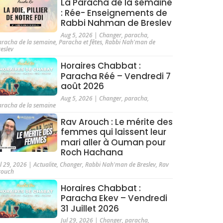
La Paracha de la semaine
: Rée- Enseignements de
Rabbi Nahman de Breslev
Aug 5, 2026
|
Changer
,
paracha
,
aracha de la semaine
,
Paracha et fêtes
,
Rabbi Nah'man de
reslev
Horaires Chabbat :
Paracha Réé – Vendredi 7
août 2026
Aug 5, 2026
|
Changer
,
paracha
,
aracha de la semaine
Rav Arouch : Le mérite des
femmes qui laissent leur
mari aller à Ouman pour
Roch Hachana
ul 29, 2026
|
Actualite
,
Changer
,
Rabbi Nah'man de Breslev
,
Rav
rouch
Horaires Chabbat :
Paracha Ekev – Vendredi
31 Juillet 2026
Jul 29, 2026
|
Changer
,
paracha
,