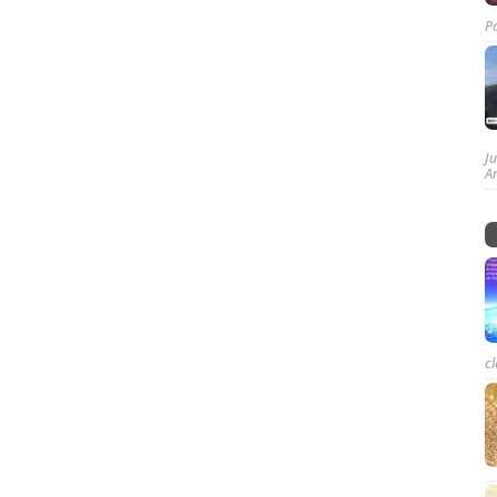
P
J
A
cl