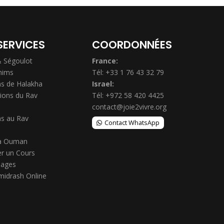
SERVICES
COORDONNÉES
& Ségoulot
France:
hims
Tél: +33 1 76 43 32 79
s de Halakha
Israel:
ions du Rav
Tél: +972 58 420 4425
contact@joie2vivre.org
s au Rav
Contact WhatsApp
à Ouman
r un Cours
ages
midrash Online