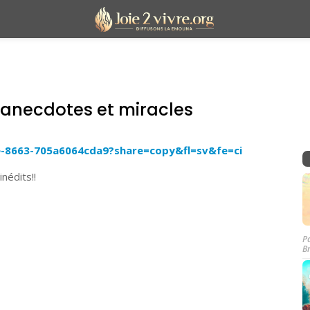
 anecdotes et miracles
e-8663-705a6064cda9?share=copy&fl=sv&fe=ci
nédits!!
P
B