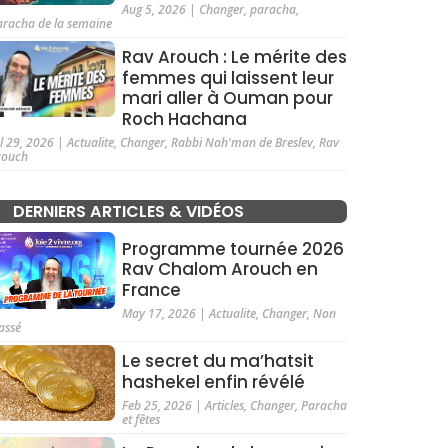
Aug 5, 2026
|
Changer
,
paracha
,
aracha de la semaine
Rav Arouch : Le mérite des
femmes qui laissent leur
mari aller à Ouman pour
Roch Hachana
ul 29, 2026
|
Actualite
,
Changer
,
Rabbi Nah'man de Breslev
,
Rav
rouch
DERNIERS ARTICLES & VIDÉOS
Programme tournée 2026
Rav Chalom Arouch en
France
May 17, 2026
|
Actualite
,
Changer
,
Non
assé
Le secret du ma’hatsit
hashekel enfin révélé
Feb 25, 2026
|
Articles
,
Changer
,
Paracha
et fêtes