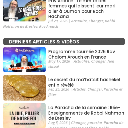
Rav Arouch : Le mérite des
femmes qui laissent leur mari
aller à Ouman pour Roch
Hachana
Jul 29, 2026
|
Actualite
,
Changer
,
Rabbi
Nah'man de Breslev
,
Rav Arouch
DERNIERS ARTICLES & VIDÉOS
Programme tournée 2026 Rav
Chalom Arouch en France
May 17, 2026
|
Actualite
,
Changer
,
Non
classé
Le secret du ma’hatsit hashekel
enfin révélé
Feb 25, 2026
|
Articles
,
Changer
,
Paracha et
fêtes
La Paracha de la semaine : Rée-
Enseignements de Rabbi Nahman
de Breslev
Aug 5, 2026
|
Changer
,
paracha
,
Paracha de
la semaine
,
Paracha et fêtes
,
Rabbi