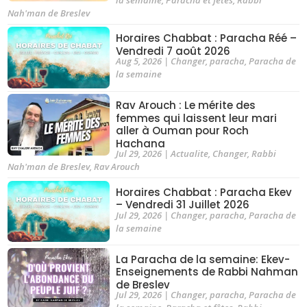
Nah'man de Breslev
Horaires Chabbat : Paracha Réé –
Vendredi 7 août 2026
Aug 5, 2026
|
Changer
,
paracha
,
Paracha de
la semaine
Rav Arouch : Le mérite des
femmes qui laissent leur mari
aller à Ouman pour Roch
Hachana
Jul 29, 2026
|
Actualite
,
Changer
,
Rabbi
Nah'man de Breslev
,
Rav Arouch
Horaires Chabbat : Paracha Ekev
– Vendredi 31 Juillet 2026
Jul 29, 2026
|
Changer
,
paracha
,
Paracha de
la semaine
La Paracha de la semaine: Ekev-
Enseignements de Rabbi Nahman
de Breslev
Jul 29, 2026
|
Changer
,
paracha
,
Paracha de