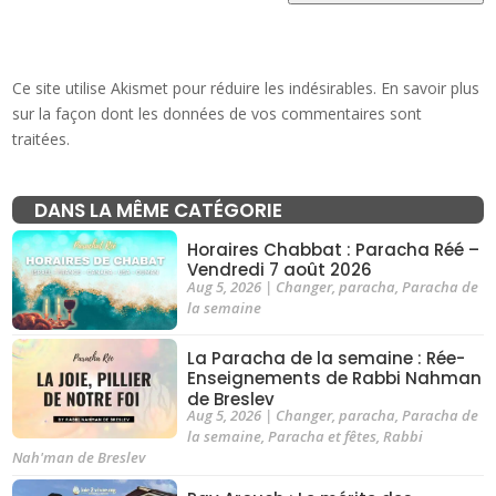
Ce site utilise Akismet pour réduire les indésirables.
En savoir plus
sur la façon dont les données de vos commentaires sont
traitées
.
DANS LA MÊME CATÉGORIE
Horaires Chabbat : Paracha Réé –
Vendredi 7 août 2026
Aug 5, 2026
|
Changer
,
paracha
,
Paracha de
la semaine
La Paracha de la semaine : Rée-
Enseignements de Rabbi Nahman
de Breslev
Aug 5, 2026
|
Changer
,
paracha
,
Paracha de
la semaine
,
Paracha et fêtes
,
Rabbi
Nah'man de Breslev