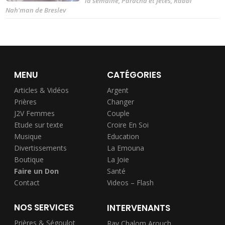
la semaine
,
Paracha et fêtes
,
Rabbi
Nah'man de Breslev
MENU
CATÉGORIES
Articles & Vidéos
Argent
Prières
Changer
J2V Femmes
Couple
Etude sur texte
Croire En Soi
Musique
Education
Divertissements
La Emouna
Boutique
La Joie
Faire un Don
Santé
Contact
Videos – Flash
NOS SERVICES
INTERVENANTS
Prières & Ségoulot
Rav Chalom Arouch