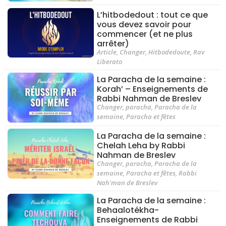
L’hitbodedout : tout ce que
vous devez savoir pour
commencer (et ne plus
arrêter)
Article
,
Changer
,
Hitbodedoute
,
Rav
Liberato
La Paracha de la semaine :
Korah’ – Enseignements de
Rabbi Nahman de Breslev
Changer
,
paracha
,
Paracha de la
semaine
,
Paracha et fêtes
La Paracha de la semaine :
Chelah Leha by Rabbi
Nahman de Breslev
Changer
,
paracha
,
Paracha de la
semaine
,
Paracha et fêtes
,
Rabbi
Nah'man de Breslev
La Paracha de la semaine :
Behaalotékha-
Enseignements de Rabbi