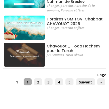
Nahman de Breslev
Changer
,
paracha
,
Paracha de la
semaine
,
Paracha et fêtes
Horaires YOM TOV-Chabbat :
CHAVOUOT 2026
Changer
,
Paracha et fêtes
Chavouot _ Toda Hachem
pour la Torah
J2v Femmes
,
Tikva Akoun
Page
1
1
2
3
4
5
Suivant
»