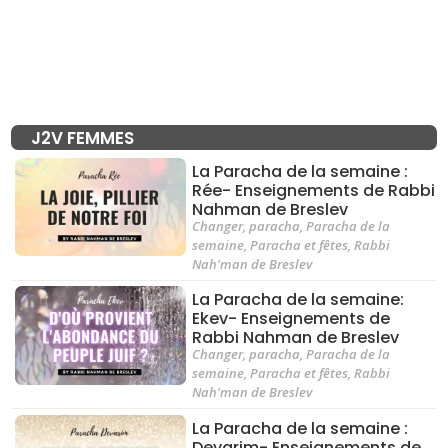
J2V FEMMES
La Paracha de la semaine :
Rée- Enseignements de Rabbi
Nahman de Breslev
Changer
,
paracha
,
Paracha de la
semaine
,
Paracha et fêtes
,
Rabbi
Nah'man de Breslev
La Paracha de la semaine:
Ekev- Enseignements de
Rabbi Nahman de Breslev
Changer
,
paracha
,
Paracha de la
semaine
,
Paracha et fêtes
,
Rabbi
Nah'man de Breslev
La Paracha de la semaine :
Devarim- Enseignements de