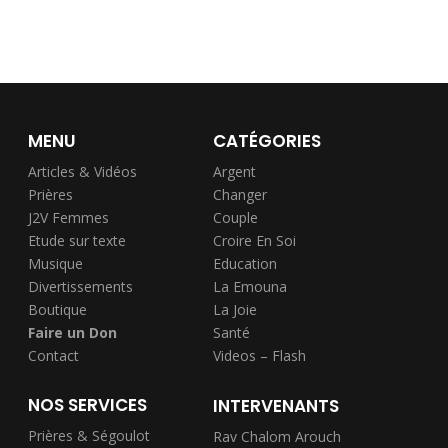
MENU
CATÉGORIES
Articles & Vidéos
Argent
Prières
Changer
J2V Femmes
Couple
Etude sur texte
Croire En Soi
Musique
Education
Divertissements
La Emouna
Boutique
La Joie
Faire un Don
Santé
Contact
Videos – Flash
NOS SERVICES
INTERVENANTS
Prières & Ségoulot
Rav Chalom Arouch