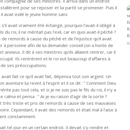
en compagnie de ses ministres. Il arriva dans un endroit
nstallèrent pour se reposer et lui partit se promener. Puis il
 : il avait exilé le jeune homme sans
 et s’il avait vraiment été échangé, pourquoi l’avait-il obligé à
ls du roi, il ne méritait pas l’exil, car en quoi avait-il péché ?
 de remords à cause du péché et de l’injustice qu’il avait
R
rler à personne afin de lui demander conseil (on a honte de
 anxieux. Il dit à ses ministres qu’ils allaient rentrer, car il
occupé. Ils rentrèrent et le roi eut beaucoup d’affaires à
rut de ses préoccupations.
ui avait fait ce qu’il avait fait, dépensa tout son argent. Un
on aventure lui revint à l’esprit et il se dit : ” Comment Dieu
mérite pas tout cela, et si je ne suis pas le fils du roi, il n’y a
 se calma et pensa : ” Ai-je eu raison d’agir de la sorte ?
fut très triste et pris de remords à cause de ses mauvaises
à boire. Cependant, il avait des remords et était mal à l’aise à
aient constamment.
nait tel jour en un certain endroit. Il devait s’y rendre et