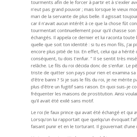
tourments afin de le forcer à partir et à s’exiler ave
n’eut pas grand pouvoir ; mais lorsque le vieux mo
mari de la servante de plus belle. Il agissait toujou
car il n’avait aucun intérêt à ce que la chose fût co
tourmentait continuellement pour qu’il chasse son ” 
échangés. Il appela ce dernier et lui raconta toute l’h
quelle que soit ton identité : si tu es mon fils, j’ai pit
encore plus pitié de toi. En effet, celui qui a héri
conséquent, tu dois t’enfuir. ” Il se sentit très mi
relâche. Le fils du roi décida donc de s’enfuir. Le p
triste de quitter son pays pour rien et examina sa s
d’être banni ? Si je suis le fils du roi, je ne mérite p
plus d’être un fugitif sans raison. En quoi suis-je cou
fréquenter les maisons de prostitution. Ainsi voulait
qu’il avait été exilé sans motif.
Le roi (le faux prince qui avait été échangé et qui
Lorsqu’on lui rapportait que quelqu’un évoquait l’af
faisant punir et en le torturant. Il gouvernait d’une