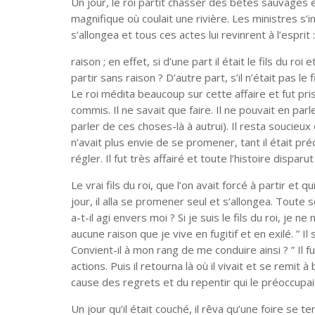
Un jour, le roi partit chasser des bêtes sauvages 
magnifique où coulait une rivière. Les ministres s’i
s’allongea et tous ces actes lui revinrent à l’esprit
raison ; en effet, si d’une part il était le fils du roi
partir sans raison ? D’autre part, s’il n’était pas le fi
Le roi médita beaucoup sur cette affaire et fut pris
commis. Il ne savait que faire. Il ne pouvait en pa
parler de ces choses-là à autrui). Il resta soucieux et
n’avait plus envie de se promener, tant il était pré
régler. Il fut très affairé et toute l’histoire dispa
Le vrai fils du roi, que l’on avait forcé à partir et q
jour, il alla se promener seul et s’allongea. Toute s
a-t-il agi envers moi ? Si je suis le fils du roi, je ne 
aucune raison que je vive en fugitif et en exilé. ” Il
Convient-il à mon rang de me conduire ainsi ? ” Il 
actions. Puis il retourna là où il vivait et se remit 
cause des regrets et du repentir qui le préoccup
Un jour qu’il était couché, il rêva qu’une foire se te