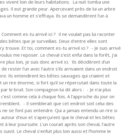
s vivent loin de leurs habitations. La nuit tomba une
vages. Il eut grande peur. Apercevant près de lui un arbre
trouva un homme et s’effraya. Ils se demandèrent l’un à
omment es-tu arrivé ici ? Il ne voulait pas lui raconter
se des bêtes que je surveillais. Deux d’entre elles sont
m’y trouve. Et toi, comment es-tu arrivé ici ? - Je suis arrivé
 voulus me reposer. Le cheval s’est enfui dans la forêt, j’ai
re plus loin, je suis donc arrivé ici. Ils décidèrent d’un
 rester l’un avec l’autre s’ils arrivaient dans un endroit
rbre. Ils entendirent les bêtes sauvages qui criaient et
un rire énorme, si fort qu’il se répercutait dans toute la
é par le bruit. Son compagnon lui dit alors : - Je n’ai plus
et c’est comme cela à chaque fois. A l’approche du jour on
remblent. - Il semblerait que cet endroit soit celui des
s ne se font pas entendre. Qui a jamais entendu un rire si
t autour d’eux et s’aperçurent que le cheval et les bêtes
nt à leur poursuite. L’un courait après son cheval, l’autre
es suivit. Le cheval s’enfuit plus loin aussi et l’homme le