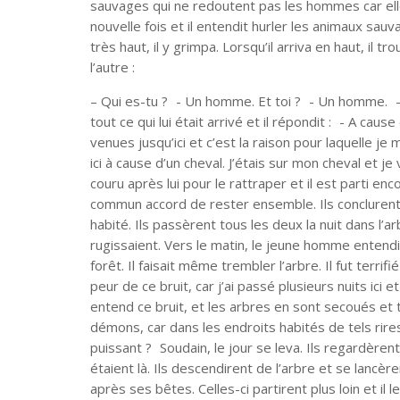
sauvages qui ne redoutent pas les hommes car elle
nouvelle fois et il entendit hurler les animaux sau
très haut, il y grimpa. Lorsqu’il arriva en haut, il 
l’autre :
– Qui es-tu ? - Un homme. Et toi ? - Un homme. - C
tout ce qui lui était arrivé et il répondit : - A cau
venues jusqu’ici et c’est la raison pour laquelle je 
ici à cause d’un cheval. J’étais sur mon cheval et je
couru après lui pour le rattraper et il est parti enco
commun accord de rester ensemble. Ils conclurent de
habité. Ils passèrent tous les deux la nuit dans l’a
rugissaient. Vers le matin, le jeune homme entendit 
forêt. Il faisait même trembler l’arbre. Il fut terrifi
peur de ce bruit, car j’ai passé plusieurs nuits ici 
entend ce bruit, et les arbres en sont secoués et t
démons, car dans les endroits habités de tels rire
puissant ? Soudain, le jour se leva. Ils regardèren
étaient là. Ils descendirent de l’arbre et se lancère
après ses bêtes. Celles-ci partirent plus loin et il l