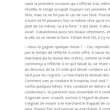
saisir la première occasion qui s’offrirait à lui, mê
réveilla, le songe occupait toujours ses pensées. 
tête, mais ce ne fut pas le cas de son rêve. Pourtant il
à boire et fit plusieurs fois ce même rêve qui le tra
pitié de toi-même, va à la foire.” Il dut obéir. Il déc
vivait ; il abandonna aussi ses beaux vêtements, e
la ville où se tenait la foire. S’étant levé tôt, il s’
– Veux-tu gagner quelque chose ? - Oui, répondit-il
pas le temps de réfléchir à cette offre, à cause du
marchand qui lui donna des ordres, comme un maît
commença à réfléchir à ce qu’il faisait là, car étant
au-dessous de lui. Et voilà qu’il devait conduire un 
tard pour les regrets. Le marchand lui donnait de
Comment vais-je conduire le troupeau tout seul ? - 
confia quelques bêtes. Il les conduisit en dehors de 
conducteurs. Ils partirent tous ensemble et il con
Il agissait avec cruauté, surtout à l’égard du jeu
craignait de mourir si le marchand le frappait de co
peur chaque fois qu’il pensait au marchand). Il con