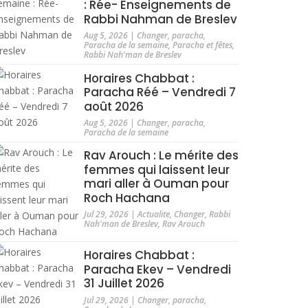
: Rée- Enseignements de
Rabbi Nahman de Breslev
Aug 5, 2026
|
Changer
,
paracha
,
Paracha de la semaine
,
Paracha et fêtes
,
Rabbi Nah'man de Breslev
Horaires Chabbat :
Paracha Réé – Vendredi 7
août 2026
Aug 5, 2026
|
Changer
,
paracha
,
Paracha de la semaine
Rav Arouch : Le mérite des
femmes qui laissent leur
mari aller à Ouman pour
Roch Hachana
Jul 29, 2026
|
Actualite
,
Changer
,
Rabbi
Nah'man de Breslev
,
Rav Arouch
Horaires Chabbat :
Paracha Ekev – Vendredi
31 Juillet 2026
Jul 29, 2026
|
Changer
,
paracha
,