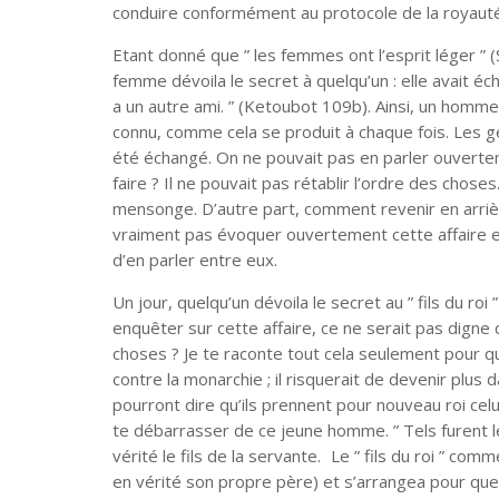
conduire conformément au protocole de la royauté 
Etant donné que ” les femmes ont l’esprit léger ” (
femme dévoila le secret à quelqu’un : elle avait é
a un autre ami. ” (Ketoubot 109b). Ainsi, un homme 
connu, comme cela se produit à chaque fois. Les gen
été échangé. On ne pouvait pas en parler ouvertement
faire ? Il ne pouvait pas rétablir l’ordre des choses
mensonge. D’autre part, comment revenir en arrièr
vraiment pas évoquer ouvertement cette affaire e
d’en parler entre eux.
Un jour, quelqu’un dévoila le secret au ” fils du roi 
enquêter sur cette affaire, ce ne serait pas digne 
choses ? Je te raconte tout cela seulement pour qu
contre la monarchie ; il risquerait de devenir plus 
pourront dire qu’ils prennent pour nouveau roi celui 
te débarrasser de ce jeune homme. ” Tels furent les 
vérité le fils de la servante. Le ” fils du roi ” co
en vérité son propre père) et s’arrangea pour que des