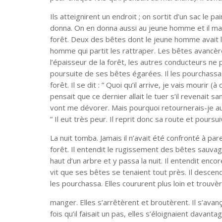
Ils atteignirent un endroit ; on sortit d’un sac le 
donna. On en donna aussi au jeune homme et il man
forêt. Deux des bêtes dont le jeune homme avait l
homme qui partit les rattraper. Les bêtes avancèren
l’épaisseur de la forêt, les autres conducteurs ne 
poursuite de ses bêtes égarées. Il les pourchassa 
forêt. Il se dit : ” Quoi qu’il arrive, je vais mourir 
pensait que ce dernier allait le tuer s’il revenait s
vont me dévorer. Mais pourquoi retournerais-je a
” Il eut très peur. Il reprit donc sa route et poursu
La nuit tomba. Jamais il n’avait été confronté à pare
forêt. Il entendit le rugissement des bêtes sauvage
haut d’un arbre et y passa la nuit. Il entendit enco
vit que ses bêtes se tenaient tout près. Il descendi
les pourchassa. Elles coururent plus loin et trouvè
manger. Elles s’arrêtèrent et broutèrent. Il s’avan
fois qu’il faisait un pas, elles s’éloignaient davantag