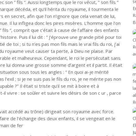
c son ” fils “. Aussi longtemps que le roi vécut, ” son fils ”
narque décéda, et qu’il hérita du royaume, il tourmenta le
rs en secret, afin que l’on n’ignore que cela venait de lui,
nnue. Il lui infligea donc les pires misères. L’homme que l’on
fils “, comprit que c’était à cause de l’affaire des enfants
istoire. Puis il lui dit : ” J’éprouve une grande pitié pour toi
ié de toi ; si tu n’es pas mon fils mais le vrai fils du roi, j’ai
té du royaume veut causer ta perte, à Dieu ne plaise. Par
sérable et malheureux. Cependant, le roi le persécutait sans
ère lui donna une grosse somme d’argent et il partit. Il était
ituation sous tous les angles : ” En quoi ai-je mérité
as l’exil ; si je ne suis pas le fils du roi, je ne mérite pas non
pable ?” Il était si triste qu’il se mit à boire et à
-il vivre : se soûler et suivre les désirs de son c ur , parce
 avait accédé au trône) dirigeait son royaume avec force.
faire de l’échange des deux enfants, il se vengeait en le
 main de fer