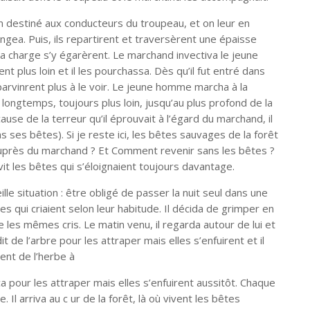
pain destiné aux conducteurs du troupeau, et on leur en
gea. Puis, ils repartirent et traversèrent une épaisse
a charge s’y égarèrent. Le marchand invectiva le jeune
t plus loin et il les pourchassa. Dès qu’il fut entré dans
parvinrent plus à le voir. Le jeune homme marcha à la
longtemps, toujours plus loin, jusqu’au plus profond de la
(à cause de la terreur qu’il éprouvait à l’égard du marchand, il
ans ses bêtes). Si je reste ici, les bêtes sauvages de la forêt
uprès du marchand ? Et Comment revenir sans les bêtes ?
ivit les bêtes qui s’éloignaient toujours davantage.
ille situation : être obligé de passer la nuit seul dans une
s qui criaient selon leur habitude. Il décida de grimper en
re les mêmes cris. Le matin venu, il regarda autour de lui et
t de l’arbre pour les attraper mais elles s’enfuirent et il
rent de l’herbe à
ça pour les attraper mais elles s’enfuirent aussitôt. Chaque
e. Il arriva au c ur de la forêt, là où vivent les bêtes