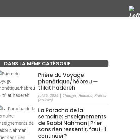
DANS LA MÊME CATÉGORIE
Prière du Voyage
phonétique/hébreu —
tfilat hadereh
Jul 26, 2026
|
Changer
,
Halakha
,
Prières
(articles)
La Paracha de la
semaine: Enseignements
de Rabbi Nahman| Prier
sans rien ressentir, faut-il
continuer?