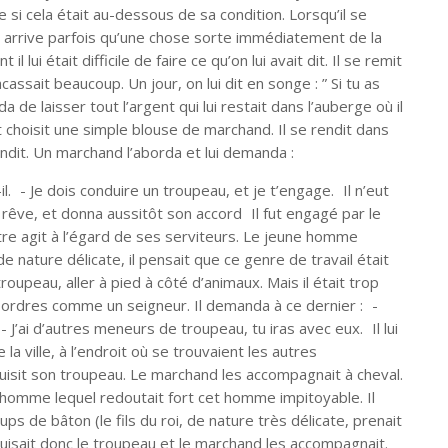
me si cela était au-dessous de sa condition. Lorsqu’il se
Il arrive parfois qu’une chose sorte immédiatement de la
 lui était difficile de faire ce qu’on lui avait dit. Il se remit
cassait beaucoup. Un jour, on lui dit en songe : ” Si tu as
ida de laisser tout l’argent qui lui restait dans l’auberge où il
t choisit une simple blouse de marchand. Il se rendit dans
y rendit. Un marchand l’aborda et lui demanda :
. - Je dois conduire un troupeau, et je t’engage. Il n’eut
 rêve, et donna aussitôt son accord Il fut engagé par le
re agit à l’égard de ses serviteurs. Le jeune homme
 de nature délicate, il pensait que ce genre de travail était
troupeau, aller à pied à côté d’animaux. Mais il était trop
s ordres comme un seigneur. Il demanda à ce dernier : -
J’ai d’autres meneurs de troupeau, tu iras avec eux. Il lui
la ville, à l’endroit où se trouvaient les autres
duisit son troupeau. Le marchand les accompagnait à cheval.
ne homme lequel redoutait fort cet homme impitoyable. Il
ups de bâton (le fils du roi, de nature très délicate, prenait
duisait donc le troupeau et le marchand les accompagnait.