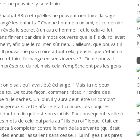
et ne pouvait s’y soustraire.
Shabbat 33b) et qu’elles ne peuvent rien taire, la sage-
changé les enfants. ” Chaque homme a un ami, et ce dernier
révéla le secret à un autre homme… et le celui-ci fut
s finirent par dire à mots couverts que le fils du roi avait
, afin que le roi n’en sût rien. D’ailleurs, que pouvait-il
. Il pouvait ne pas croire à tout cela, penser que c’était un
e et faire l’échange en sens inverse ? On ne pouvait
n présence du roi, mais cela n’empêchaient pas les gens
” : on disait qu’il avait été échangé. ” Mais tu ne peux
de toi. De toute façon, comment rétablir l’ordre des
e tu le saches. Un jour, il y aura peut-être un complot
dangereux si cette affaire était connue. Les conjurés
dont on dit qu’il est son vrai fils. Par conséquent, veille à
mots de celui qui parla au ” fils du roi ” lequel était en
mmença à comploter contre le mari de la servante (qui était
 ennuis l’assaillent sans cesse. Il lui infligeait les pires