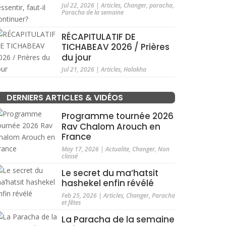
Jul 22, 2026
|
Articles
,
Changer
,
paracha
,
Paracha de la semaine
RÉCAPITULATIF DE
TICHABEAV 2026 / Prières
du jour
Jul 21, 2026
|
Articles
,
Halakha
DERNIERS ARTICLES & VIDÉOS
Programme tournée 2026
Rav Chalom Arouch en
France
May 17, 2026
|
Actualite
,
Changer
,
Non
classé
Le secret du ma’hatsit
hashekel enfin révélé
Feb 25, 2026
|
Articles
,
Changer
,
Paracha
et fêtes
La Paracha de la semaine