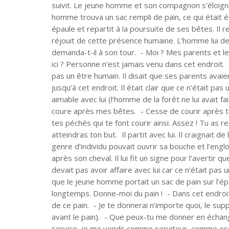
suivit. Le jeune homme et son compagnon s’éloignèr
homme trouva un sac rempli de pain, ce qui était é
épaule et repartit à la poursuite de ses bêtes. Il 
réjouit de cette présence humaine. L’homme lui deman
demanda-t-il à son tour. - Moi ? Mes parents et le
ici ? Personne n’est jamais venu dans cet endroit. 
pas un être humain. Il disait que ses parents avai
jusqu’à cet endroit. Il était clair que ce n’était pas u
aimable avec lui (l’homme de la forêt ne lui avait fa
coure après mes bêtes. - Cesse de courir après t
tes péchés qui te font courir ainsi. Assez ! Tu as r
atteindras ton but. Il partit avec lui. Il craignait d
genre d’individu pouvait ouvrir sa bouche et l’englout
après son cheval. Il lui fit un signe pour l’avertir qu
devait pas avoir affaire avec lui car ce n’était pa
que le jeune homme portait un sac de pain sur l’épau
longtemps. Donne-moi du pain ! - Dans cet endroit 
de ce pain. - Je te donnerai n’importe quoi, le sup
avant le pain). - Que peux-tu me donner en échang
service, je me vends comme serviteur, comme esc