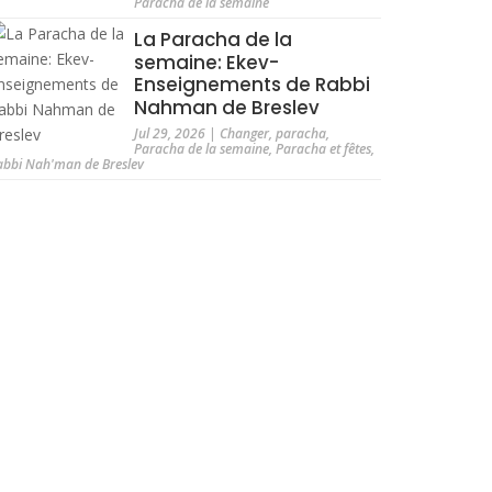
Paracha de la semaine
La Paracha de la
semaine: Ekev-
Enseignements de Rabbi
Nahman de Breslev
Jul 29, 2026
|
Changer
,
paracha
,
Paracha de la semaine
,
Paracha et fêtes
,
abbi Nah'man de Breslev