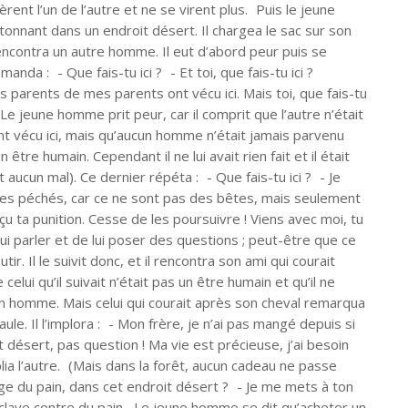
ent l’un de l’autre et ne se virent plus. Puis le jeune
tonnant dans un endroit désert. Il chargea le sac sur son
rencontra un autre homme. Il eut d’abord peur puis se
da : - Que fais-tu ici ? - Et toi, que fais-tu ici ?
s parents de mes parents ont vécu ici. Mais toi, que fais-tu
Le jeune homme prit peur, car il comprit que l’autre n’était
ent vécu ici, mais qu’aucun homme n’était jamais parvenu
n être humain. Cependant il ne lui avait rien fait et il était
it aucun mal). Ce dernier répéta : - Que fais-tu ici ? - Je
es péchés, car ce ne sont pas des bêtes, mais seulement
eçu ta punition. Cesse de les poursuivre ! Viens avec moi, tu
e lui parler et de lui poser des questions ; peut-être que ce
ir. Il le suivit donc, et il rencontra son ami qui courait
e celui qu’il suivait n’était pas un être humain et qu’il ne
s un homme. Mais celui qui courait après son cheval remarqua
le. Il l’implora : - Mon frère, je n’ai pas mangé depuis si
désert, pas question ! Ma vie est précieuse, j’ai besoin
plia l’autre. (Mais dans la forêt, aucun cadeau ne passe
e du pain, dans cet endroit désert ? - Je me mets à ton
lave contre du pain. Le jeune homme se dit qu’acheter un